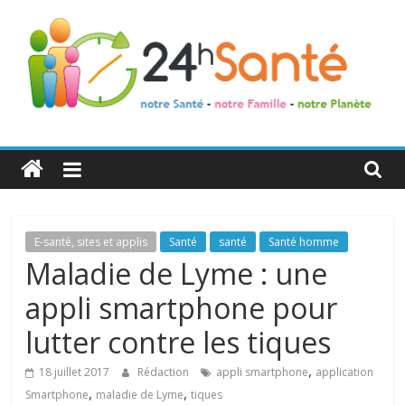
24h
Santé
La
E-santé, sites et applis
Santé
santé
Santé homme
santé
Maladie de Lyme : une
de
appli smartphone pour
toute
la
lutter contre les tiques
famille
,
18 juillet 2017
Rédaction
appli smartphone
application
,
,
Smartphone
maladie de Lyme
tiques