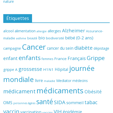
nature
Étiquettes
Alzheimer
alcool
alimentation
allergies
Assurance-
allergie
bio
bébé (0-2 ans)
biodiversité
maladie
beauté
asthme
Cancer
diabète
cancer du sein
campagne
dépistage
enfants
Grippe
enfant
Français
France
femmes
journée
grossesse
Hôpital
H1N1
grippe A
mondiale
livre
Mediator
médecins
maladie
médicaments
médicament
Obésité
santé
SIDA
tabac
OMS
sommeil
personnes âgées
vaccin
VIH
épidémie
vaccination
vaccins