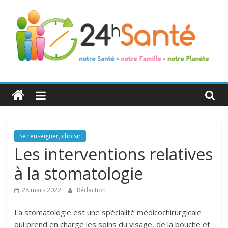
24h
Santé
La
Se renseigner, choisir
santé
Les interventions relatives
de
à la stomatologie
toute
la
28 mars 2022
Rédaction
famille
La stomatologie est une spécialité médicochirurgicale
qui prend en charge les soins du visage, de la bouche et