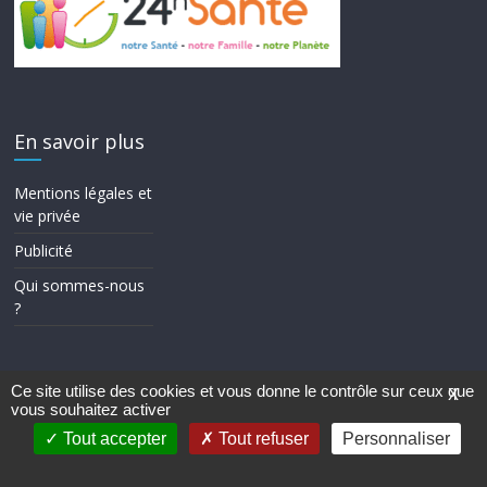
En savoir plus
Mentions légales et
vie privée
Publicité
Qui sommes-nous
?
Ce site utilise des cookies et vous donne le contrôle sur ceux que
X
vous souhaitez activer
Copyright © 2026
24h Santé
. Tous droits réservés.
Theme ColorMag par
ThemeGrill.
. Propulsé par
WordPress
.
Tout accepter
Tout refuser
Personnaliser