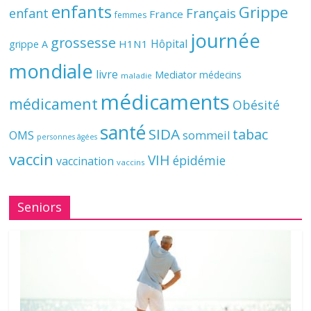
enfants
Grippe
enfant
Français
France
femmes
journée
grossesse
Hôpital
H1N1
grippe A
mondiale
livre
Mediator
médecins
maladie
médicaments
médicament
Obésité
santé
SIDA
tabac
OMS
sommeil
personnes âgées
vaccin
VIH
épidémie
vaccination
vaccins
Seniors