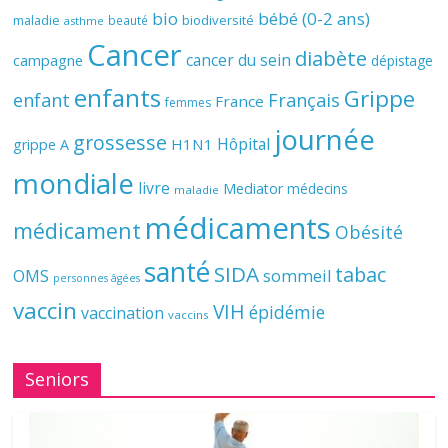
bio
bébé (0-2 ans)
biodiversité
maladie
beauté
asthme
Cancer
diabète
cancer du sein
campagne
dépistage
enfants
Grippe
enfant
Français
France
femmes
journée
grossesse
Hôpital
H1N1
grippe A
mondiale
livre
Mediator
médecins
maladie
médicaments
médicament
Obésité
santé
SIDA
tabac
OMS
sommeil
personnes âgées
vaccin
VIH
épidémie
vaccination
vaccins
Seniors