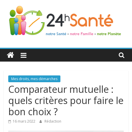
24h
Santé
La
Mes droits, mes démarches
santé
Comparateur mutuelle :
de
quels critères pour faire le
toute
la
bon choix ?
famille
16 mars 2022
Rédaction