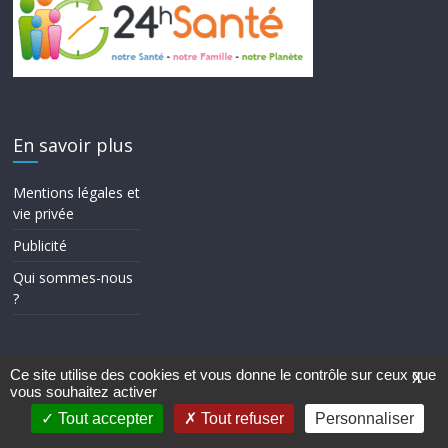
En savoir plus
Mentions légales et
vie privée
Publicité
Qui sommes-nous
?
Ce site utilise des cookies et vous donne le contrôle sur ceux que
X
vous souhaitez activer
Copyright © 2026
24h Santé
. Tous droits réservés.
Theme ColorMag par
ThemeGrill.
. Propulsé par
WordPress
.
Tout accepter
Tout refuser
Personnaliser