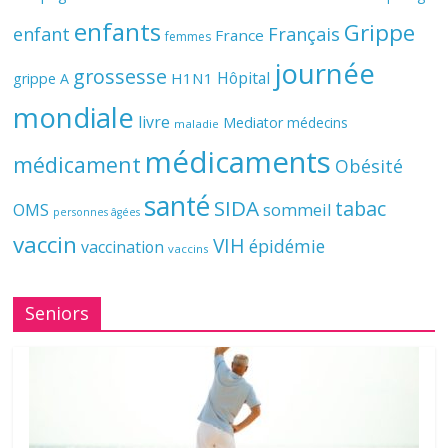
enfants
Grippe
enfant
Français
France
femmes
journée
grossesse
Hôpital
H1N1
grippe A
mondiale
livre
Mediator
médecins
maladie
médicaments
médicament
Obésité
santé
SIDA
tabac
OMS
sommeil
personnes âgées
vaccin
VIH
épidémie
vaccination
vaccins
Seniors