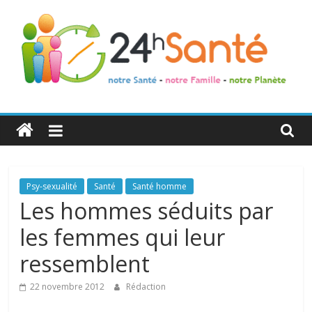
24h
Santé
La
Psy-sexualité
Santé
Santé homme
santé
Les hommes séduits par
de
les femmes qui leur
toute
la
ressemblent
famille
22 novembre 2012
Rédaction