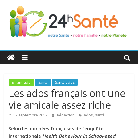
24h
Santé
La
Enfant-ado
Santé
Santé ados
santé
Les ados français ont une
de
vie amicale assez riche
toute
la
,
12 septembre 2012
Rédaction
ados
santé
famille
Selon les données françaises de l’enquête
internationale
Health Behaviour in School-aged