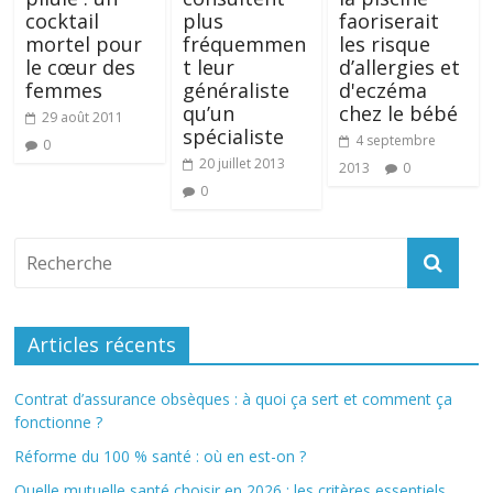
cocktail
plus
faoriserait
mortel pour
fréquemmen
les risque
le cœur des
t leur
d’allergies et
femmes
généraliste
d'eczéma
qu’un
chez le bébé
29 août 2011
spécialiste
4 septembre
0
20 juillet 2013
2013
0
0
Articles récents
Contrat d’assurance obsèques : à quoi ça sert et comment ça
fonctionne ?
Réforme du 100 % santé : où en est-on ?
Quelle mutuelle santé choisir en 2026 : les critères essentiels