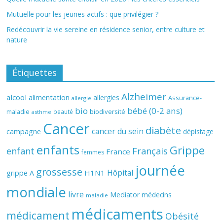
Mutuelle pour les jeunes actifs : que privilégier ?
Redécouvrir la vie sereine en résidence senior, entre culture et
nature
Étiquettes
Alzheimer
alcool
alimentation
allergies
Assurance-
allergie
bio
bébé (0-2 ans)
biodiversité
maladie
beauté
asthme
Cancer
diabète
cancer du sein
campagne
dépistage
enfants
Grippe
enfant
Français
France
femmes
journée
grossesse
Hôpital
H1N1
grippe A
mondiale
livre
Mediator
médecins
maladie
médicaments
médicament
Obésité