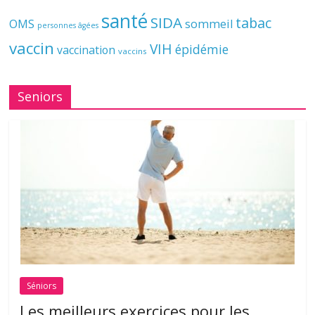
santé
SIDA
tabac
OMS
sommeil
personnes âgées
vaccin
VIH
épidémie
vaccination
vaccins
Seniors
Séniors
Les meilleurs exercices pour les