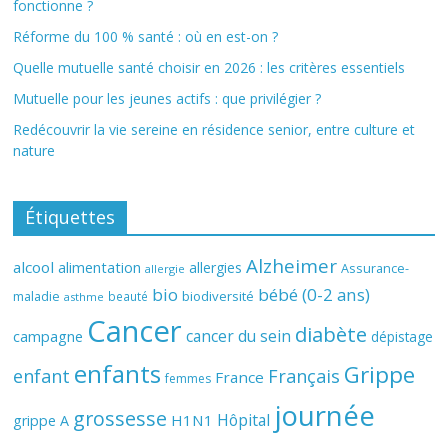
fonctionne ?
Réforme du 100 % santé : où en est-on ?
Quelle mutuelle santé choisir en 2026 : les critères essentiels
Mutuelle pour les jeunes actifs : que privilégier ?
Redécouvrir la vie sereine en résidence senior, entre culture et
nature
Étiquettes
Alzheimer
alcool
alimentation
allergies
Assurance-
allergie
bio
bébé (0-2 ans)
biodiversité
maladie
beauté
asthme
Cancer
diabète
cancer du sein
campagne
dépistage
enfants
Grippe
enfant
Français
France
femmes
journée
grossesse
Hôpital
H1N1
grippe A