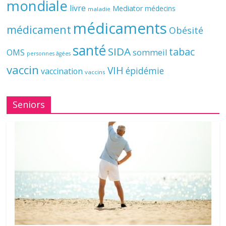
mondiale
livre
Mediator
médecins
maladie
médicaments
médicament
Obésité
santé
SIDA
tabac
OMS
sommeil
personnes âgées
vaccin
VIH
épidémie
vaccination
vaccins
Seniors