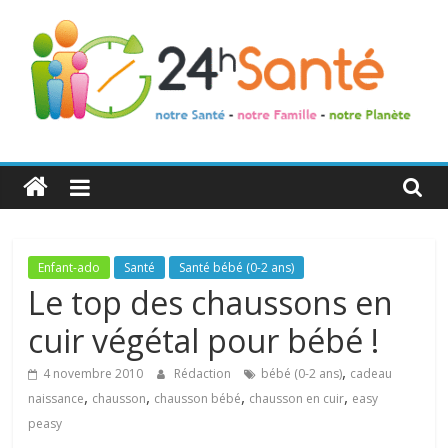
24h
Santé
La
Enfant-ado
Santé
Santé bébé (0-2 ans)
santé
Le top des chaussons en
de
cuir végétal pour bébé !
toute
la
,
4 novembre 2010
Rédaction
bébé (0-2 ans)
cadeau
famille
,
,
,
,
naissance
chausson
chausson bébé
chausson en cuir
easy
peasy