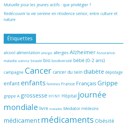
Mutuelle pour les jeunes actifs : que privilégier ?
Redécouvrir la vie sereine en résidence senior, entre culture et
nature
Étiquettes
Alzheimer
alcool
alimentation
allergies
Assurance-
allergie
bio
bébé (0-2 ans)
biodiversité
maladie
beauté
asthme
Cancer
diabète
cancer du sein
campagne
dépistage
enfants
Grippe
enfant
Français
France
femmes
journée
grossesse
Hôpital
H1N1
grippe A
mondiale
livre
Mediator
médecins
maladie
médicaments
médicament
Obésité