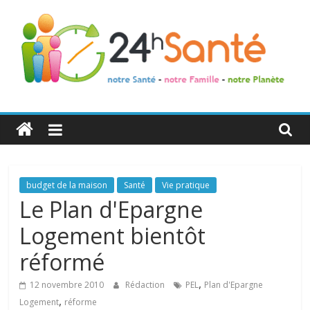
24h
Santé
La
budget de la maison
Santé
Vie pratique
santé
Le Plan d'Epargne
de
Logement bientôt
toute
la
réformé
famille
,
12 novembre 2010
Rédaction
PEL
Plan d'Epargne
,
Logement
réforme