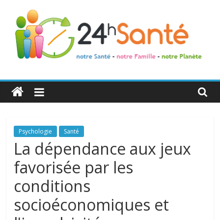
24h
Santé
La
Psychologie
Santé
santé
La dépendance aux jeux
de
favorisée par les
toute
la
conditions
famille
socioéconomiques et