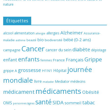
nature
Étiquettes
Alzheimer
alcool
alimentation
allergies
Assurance-
allergie
bio
bébé (0-2 ans)
biodiversité
maladie
beauté
asthme
Cancer
diabète
cancer du sein
campagne
dépistage
enfants
Grippe
enfant
Français
France
femmes
journée
grossesse
Hôpital
H1N1
grippe A
mondiale
livre
Mediator
médecins
maladie
médicaments
médicament
Obésité
santé
SIDA
tabac
OMS
sommeil
personnes âgées