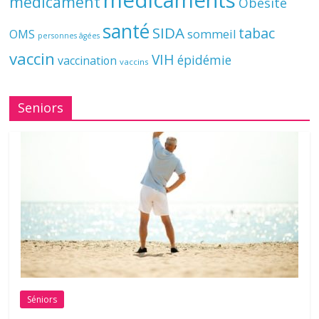
médicaments
médicament
Obésité
santé
SIDA
tabac
OMS
sommeil
personnes âgées
vaccin
VIH
épidémie
vaccination
vaccins
Seniors
Séniors