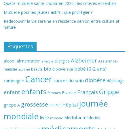
Quelle mutuelle santé choisir en 2026 : les critères essentiels
Mutuelle pour les jeunes actifs : que privilégier ?
Redécouvrir la vie sereine en résidence senior, entre culture et
nature
Étiquettes
Alzheimer
alcool
alimentation
allergies
Assurance-
allergie
bio
bébé (0-2 ans)
biodiversité
maladie
beauté
asthme
Cancer
diabète
cancer du sein
campagne
dépistage
enfants
Grippe
enfant
Français
France
femmes
journée
grossesse
Hôpital
H1N1
grippe A
mondiale
livre
Mediator
médecins
maladie