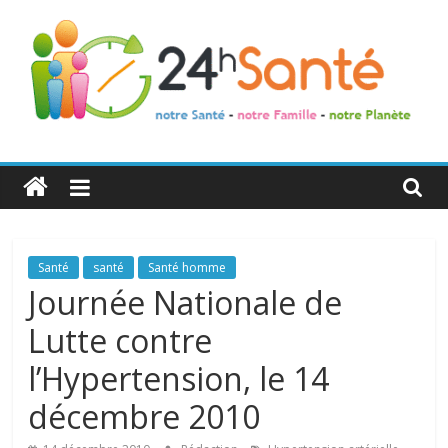
24h
Santé
La
Santé
santé
Santé homme
santé
Journée Nationale de
de
Lutte contre
toute
la
l’Hypertension, le 14
famille
décembre 2010