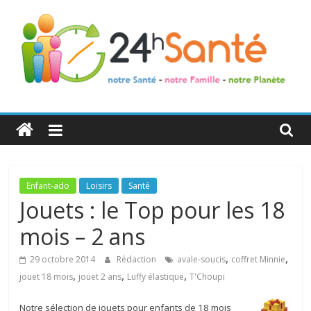
24h
Santé
La
Enfant-ado
Loisirs
Santé
santé
Jouets : le Top pour les 18
de
mois – 2 ans
toute
la
,
,
29 octobre 2014
Rédaction
avale-soucis
coffret Minnie
famille
,
,
,
jouet 18 mois
jouet 2 ans
Luffy élastique
T'Choupi
Notre sélection de jouets pour enfants de 18 mois