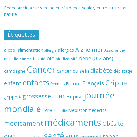
Redécouvrir la vie sereine en résidence senior, entre culture et
nature
Étiquettes
Alzheimer
alcool
alimentation
allergies
Assurance-
allergie
bio
bébé (0-2 ans)
biodiversité
maladie
beauté
asthme
Cancer
diabète
cancer du sein
campagne
dépistage
enfants
Grippe
enfant
Français
France
femmes
journée
grossesse
Hôpital
H1N1
grippe A
mondiale
livre
Mediator
médecins
maladie
médicaments
médicament
Obésité
santé
SIDA
tabac
OMS
sommeil