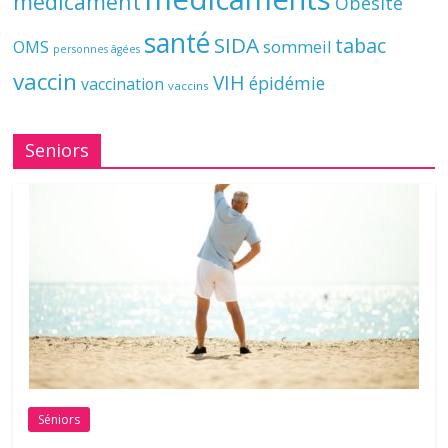
médicament
Obésité
santé
SIDA
tabac
OMS
sommeil
personnes âgées
vaccin
VIH
épidémie
vaccination
vaccins
Seniors
Séniors