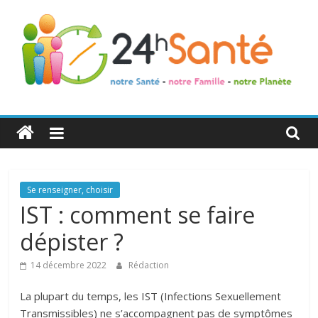
24h
Santé
La
Se renseigner, choisir
santé
IST : comment se faire
de
dépister ?
toute
la
14 décembre 2022
Rédaction
famille
La plupart du temps, les IST (Infections Sexuellement
Transmissibles) ne s’accompagnent pas de symptômes