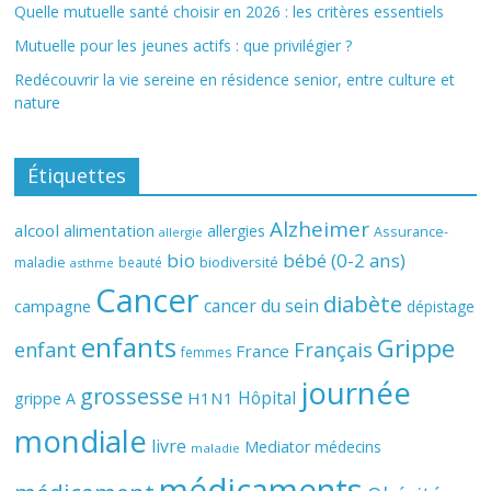
Quelle mutuelle santé choisir en 2026 : les critères essentiels
Mutuelle pour les jeunes actifs : que privilégier ?
Redécouvrir la vie sereine en résidence senior, entre culture et
nature
Étiquettes
Alzheimer
alcool
alimentation
allergies
Assurance-
allergie
bio
bébé (0-2 ans)
biodiversité
maladie
beauté
asthme
Cancer
diabète
cancer du sein
campagne
dépistage
enfants
Grippe
enfant
Français
France
femmes
journée
grossesse
Hôpital
H1N1
grippe A
mondiale
livre
Mediator
médecins
maladie
médicaments