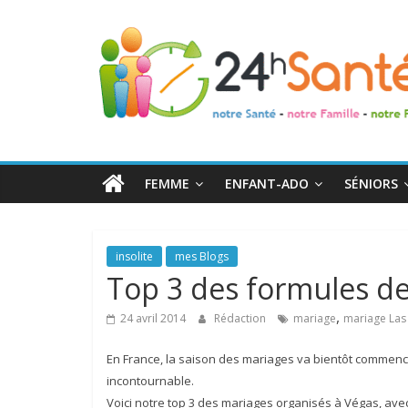
24h
Santé
La
santé
de
FEMME
ENFANT-ADO
SÉNIORS
toute
la
famille
insolite
mes Blogs
Top 3 des formules de
,
24 avril 2014
Rédaction
mariage
mariage Las
En France, la saison des mariages va bientôt commence
incontournable.
Voici notre top 3 des mariages organisés à Végas, avec