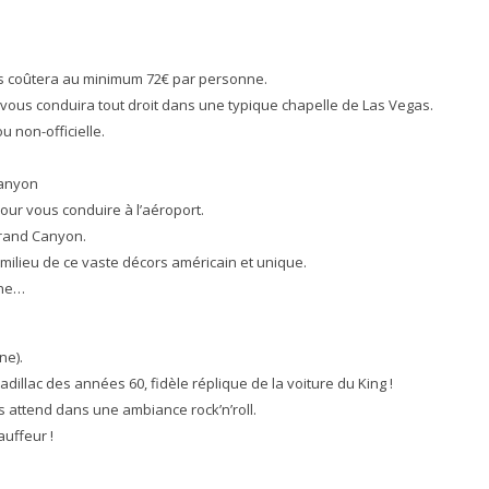
us coûtera au minimum 72€ par personne.
e vous conduira tout droit dans une typique chapelle de Las Vegas.
u non-officielle.
Canyon
pour vous conduire à l’aéroport.
Grand Canyon.
ilieu de ce vaste décors américain et unique.
nne…
ne).
illac des années 60, fidèle réplique de la voiture du King !
 attend dans une ambiance rock’n’roll.
auffeur !