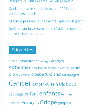
Réforme du 100 % santé : où en est-on ?
Quelle mutuelle santé choisir en 2026 : les
critères essentiels
Mutuelle pour les jeunes actifs : que privilégier ?
Redécouvrir la vie sereine en résidence senior,
entre culture et nature
Étiquettes
alcool
alimentation
allergies
allergie
Alzheimer
Assurance-maladie
beauté
asthme
bio
bébé (0-2 ans)
campagne
biodiversité
Cancer
diabète
cancer du sein
enfants
enfant
dépistage
femmes
Grippe
Français
France
grippe A