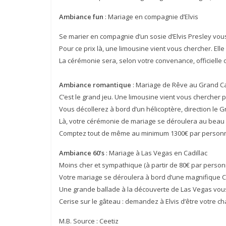
Ambiance fun
: Mariage en compagnie d’Elvis
Se marier en compagnie d’un sosie d’Elvis Presley vo
Pour ce prix là, une limousine vient vous chercher. Ell
La cérémonie sera, selon votre convenance, officielle o
Ambiance romantique
: Mariage de Rêve au Grand 
C’est le grand jeu. Une limousine vient vous chercher 
Vous décollerez à bord d’un hélicoptère, direction le 
Là, votre cérémonie de mariage se déroulera au beau m
Comptez tout de même au minimum 1300€ par perso
Ambiance 60’s
: Mariage à Las Vegas en Cadillac
Moins cher et sympathique (à partir de 80€ par person
Votre mariage se déroulera à bord d’une magnifique Cad
Une grande ballade à la découverte de Las Vegas vous
Cerise sur le gâteau : demandez à Elvis d’être votre ch
M.B. Source : Ceetiz