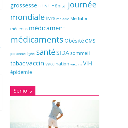
journée
grossesse
Hôpital
H1N1
mondiale
livre
Mediator
maladie
médicament
médecins
médicaments
Obésité
OMS
→
santé
SIDA
sommeil
personnes âgées
vaccin
tabac
VIH
vaccination
vaccins
épidémie
Seniors