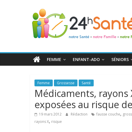
24h
Santé
La
santé
de
FEMME
ENFANT-ADO
SÉNIORS
toute
la
famille
Femme
Grossesse
Santé
Médicaments, rayons X
exposées au risque d
,
19 mars 2012
Rédaction
fausse couche
gros
,
rayons X
risque