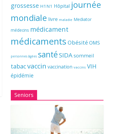
journée
grossesse
Hôpital
H1N1
mondiale
livre
Mediator
maladie
médicament
médecins
médicaments
Obésité
OMS
santé
SIDA
sommeil
personnes âgées
vaccin
tabac
VIH
vaccination
vaccins
épidémie
Seniors