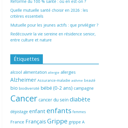
Réforme du 100 % santé : où en est-on ?
Quelle mutuelle santé choisir en 2026 : les
critères essentiels
Mutuelle pour les jeunes actifs : que privilégier ?
Redécouvrir la vie sereine en résidence senior,
entre culture et nature
Étiquettes
alcool
alimentation
allergies
allergie
Alzheimer
Assurance-maladie
beauté
asthme
bio
bébé (0-2 ans)
campagne
biodiversité
Cancer
diabète
cancer du sein
enfants
enfant
dépistage
femmes
Grippe
Français
France
grippe A