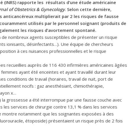
té (INRS) rapporte les résultats d’une étude américaine
nal of Obstetrics & Gynecology
. Selon cette dernière,
 anticancéreux multiplierait par 2 les risques de fausse
 couramment utilisés par le personnel soignant (produits de
 également les risques d’avortement spontané.
 à de nombreux agents susceptibles de présenter un risque
ts ionisants, désinfectants…). Une équipe de chercheurs
xposition à ces nuisances professionnelles et le risque
nées recueillies auprès de 116 430 infirmières américaines âgées
2 femmes ayant été enceintes et ayant travaillé durant leur
s conditions de travail (horaires, travail de nuit, port de
tiellement nocifs : gaz anesthésiant, chimiothérapie,
 rayon x…
) la grossesse a été interrompue par une fausse couche avec
ns les services de chirurgie contre 13,1 % dans les services
tude montre notamment que les soignantes exposées à des
uorouracile, étoposide) présentaient un risque près de 2 fois