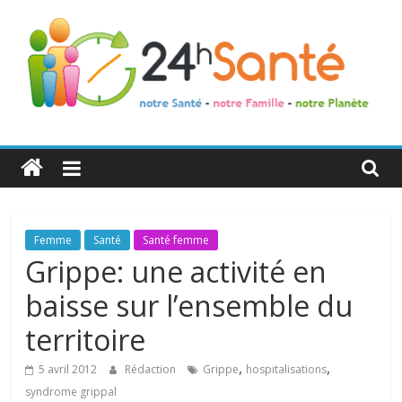
24h
Santé
La
Femme
Santé
Santé femme
santé
Grippe: une activité en
de
baisse sur l’ensemble du
toute
la
territoire
famille
,
,
5 avril 2012
Rédaction
Grippe
hospitalisations
syndrome grippal