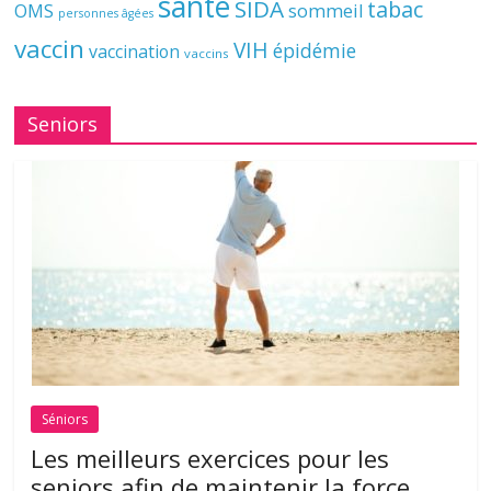
santé
SIDA
tabac
OMS
sommeil
personnes âgées
vaccin
VIH
épidémie
vaccination
vaccins
Seniors
Séniors
Les meilleurs exercices pour les
seniors afin de maintenir la force