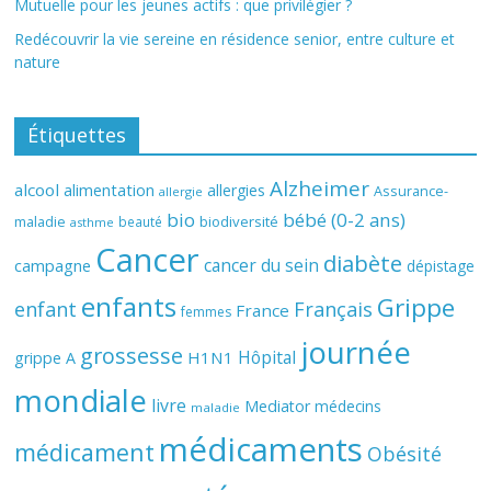
Mutuelle pour les jeunes actifs : que privilégier ?
Redécouvrir la vie sereine en résidence senior, entre culture et
nature
Étiquettes
Alzheimer
alcool
alimentation
allergies
Assurance-
allergie
bio
bébé (0-2 ans)
biodiversité
maladie
beauté
asthme
Cancer
diabète
cancer du sein
campagne
dépistage
enfants
Grippe
enfant
Français
France
femmes
journée
grossesse
Hôpital
H1N1
grippe A
mondiale
livre
Mediator
médecins
maladie
médicaments
médicament
Obésité