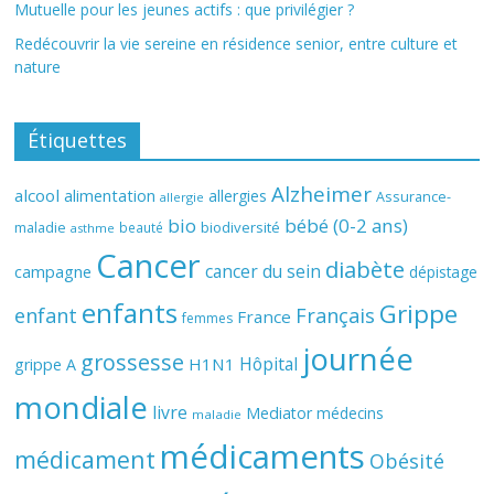
Mutuelle pour les jeunes actifs : que privilégier ?
Redécouvrir la vie sereine en résidence senior, entre culture et
nature
Étiquettes
Alzheimer
alcool
alimentation
allergies
Assurance-
allergie
bio
bébé (0-2 ans)
biodiversité
maladie
beauté
asthme
Cancer
diabète
cancer du sein
campagne
dépistage
enfants
Grippe
enfant
Français
France
femmes
journée
grossesse
Hôpital
H1N1
grippe A
mondiale
livre
Mediator
médecins
maladie
médicaments
médicament
Obésité