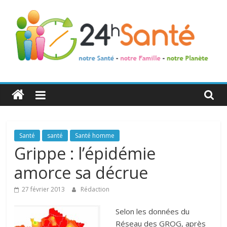
24h
Santé
La
Santé
santé
Santé homme
santé
Grippe : l’épidémie
de
amorce sa décrue
toute
la
27 février 2013
Rédaction
famille
Selon les données du
Réseau des GROG, après