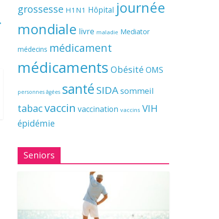
journée
grossesse
Hôpital
H1N1
→
mondiale
livre
Mediator
maladie
médicament
médecins
médicaments
Obésité
OMS
santé
SIDA
sommeil
personnes âgées
vaccin
tabac
VIH
vaccination
vaccins
épidémie
Seniors