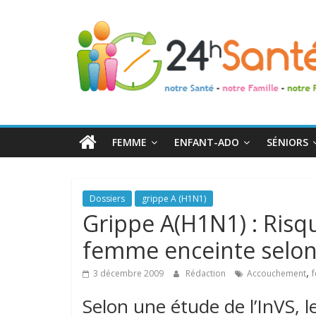
24h
Santé
La
santé
de
FEMME
ENFANT-ADO
SÉNIORS
toute
la
famille
Dossiers
grippe A (H1N1)
Grippe A(H1N1) : Risq
femme enceinte selon 
,
3 décembre 2009
Rédaction
Accouchement
Selon une étude de l’InVS,