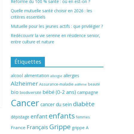
Réforme du 100 % santé : où en est-on ?
Quelle mutuelle santé choisir en 2026 : les
critères essentiels
Mutuelle pour les jeunes actifs : que privilégier ?
Redécouvrir la vie sereine en résidence senior,
entre culture et nature
Étiquettes
alcool
alimentation
allergies
allergie
Alzheimer
Assurance-maladie
beauté
asthme
bio
bébé (0-2 ans)
campagne
biodiversité
Cancer
diabète
cancer du sein
enfants
enfant
dépistage
femmes
Grippe
Français
France
grippe A