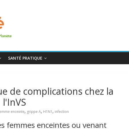
SANTÉ PRATIQUE
ue de complications chez la
l'InVS
,
,
,
femme enceinte
grippe A
H1N1
infection
 les femmes enceintes ou venant