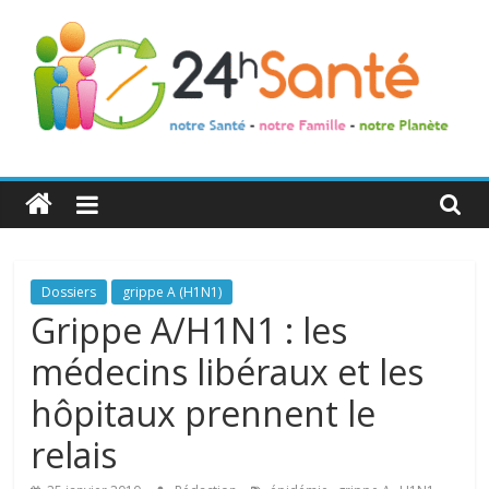
24h
Santé
La
Dossiers
grippe A (H1N1)
santé
Grippe A/H1N1 : les
de
médecins libéraux et les
toute
la
hôpitaux prennent le
famille
relais