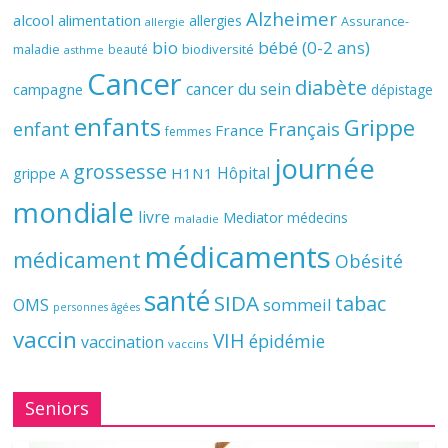
Alzheimer
alcool
alimentation
allergies
Assurance-
allergie
bio
bébé (0-2 ans)
biodiversité
maladie
beauté
asthme
Cancer
diabète
cancer du sein
campagne
dépistage
enfants
Grippe
enfant
Français
France
femmes
journée
grossesse
Hôpital
H1N1
grippe A
mondiale
livre
Mediator
médecins
maladie
médicaments
médicament
Obésité
santé
SIDA
tabac
OMS
sommeil
personnes âgées
vaccin
VIH
épidémie
vaccination
vaccins
Seniors