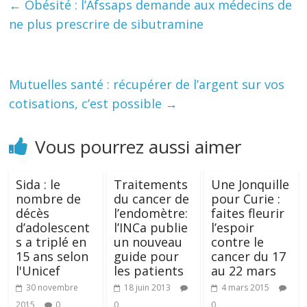
←
Obésité : l’Afssaps demande aux médecins de
ne plus prescrire de sibutramine
Mutuelles santé : récupérer de l’argent sur vos
cotisations, c’est possible
→
Vous pourrez aussi aimer
Sida : le
Traitements
Une Jonquille
nombre de
du cancer de
pour Curie :
décès
l’endomètre:
faites fleurir
d’adolescent
l’INCa publie
l’espoir
s a triplé en
un nouveau
contre le
15 ans selon
guide pour
cancer du 17
l'Unicef
les patients
au 22 mars
30 novembre
18 juin 2013
4 mars 2015
2015
0
0
0