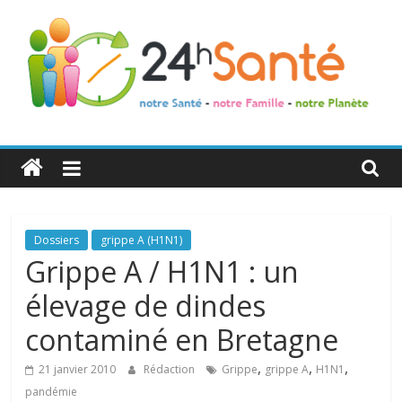
24h
Santé
La
Dossiers
grippe A (H1N1)
santé
Grippe A / H1N1 : un
de
élevage de dindes
toute
la
contaminé en Bretagne
famille
,
,
,
21 janvier 2010
Rédaction
Grippe
grippe A
H1N1
pandémie