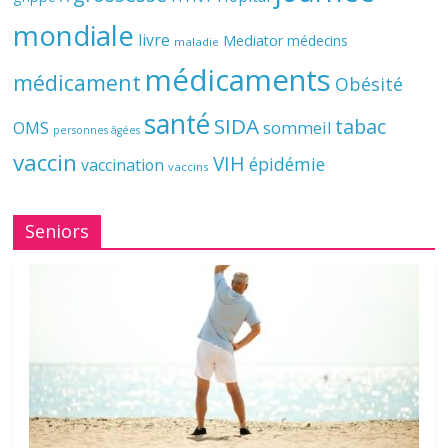
mondiale
livre
Mediator
médecins
maladie
médicaments
médicament
Obésité
santé
SIDA
tabac
OMS
sommeil
personnes âgées
vaccin
VIH
épidémie
vaccination
vaccins
Seniors