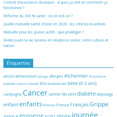
Contrat d’assurance obsèques : à quoi ça sert et comment ça
fonctionne ?
Réforme du 100 % santé : où en est-on ?
Quelle mutuelle santé choisir en 2026 : les critères essentiels
Mutuelle pour les jeunes actifs : que privilégier ?
Redécouvrir la vie sereine en résidence senior, entre culture et
nature
Étiquettes
Alzheimer
alcool
alimentation
allergies
Assurance-
allergie
bio
bébé (0-2 ans)
biodiversité
maladie
beauté
asthme
Cancer
diabète
cancer du sein
campagne
dépistage
enfants
Grippe
enfant
Français
France
femmes
journée
grossesse
Hôpital
H1N1
grippe A