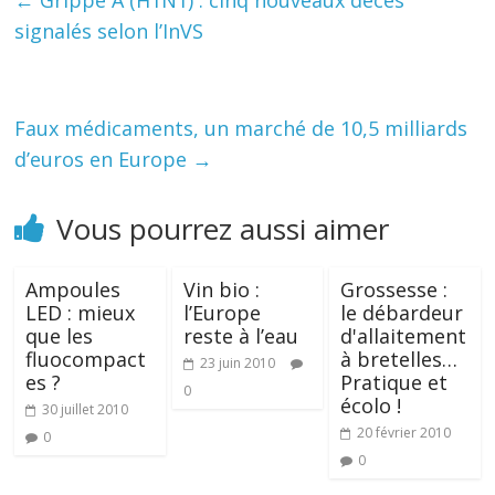
←
Grippe A (H1N1) : cinq nouveaux décès
signalés selon l’InVS
Faux médicaments, un marché de 10,5 milliards
d’euros en Europe
→
Vous pourrez aussi aimer
Ampoules
Vin bio :
Grossesse :
LED : mieux
l’Europe
le débardeur
que les
reste à l’eau
d'allaitement
fluocompact
à bretelles…
23 juin 2010
es ?
Pratique et
0
écolo !
30 juillet 2010
20 février 2010
0
0