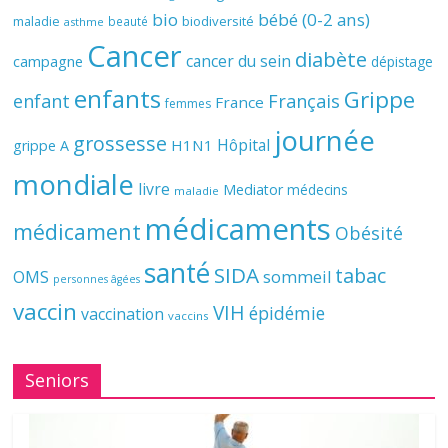
bio
bébé (0-2 ans)
biodiversité
maladie
beauté
asthme
Cancer
diabète
cancer du sein
campagne
dépistage
enfants
Grippe
enfant
Français
France
femmes
journée
grossesse
Hôpital
H1N1
grippe A
mondiale
livre
Mediator
médecins
maladie
médicaments
médicament
Obésité
santé
SIDA
tabac
OMS
sommeil
personnes âgées
vaccin
VIH
épidémie
vaccination
vaccins
Seniors