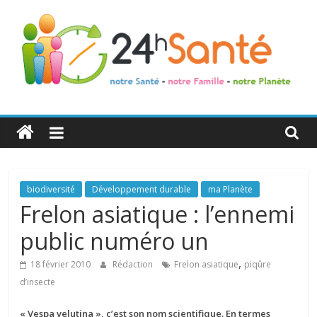
24h
Santé
La
biodiversité
Développement durable
ma Planète
santé
Frelon asiatique : l’ennemi
de
public numéro un
toute
la
,
18 février 2010
Rédaction
Frelon asiatique
piqûre
famille
d’insecte
« Vespa velutina », c’est son nom scientifique. En termes