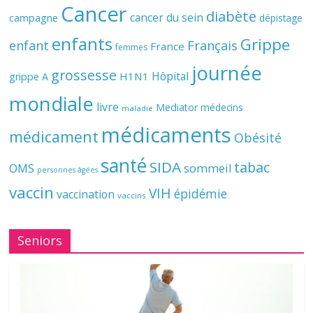
Cancer
diabète
cancer du sein
campagne
dépistage
enfants
Grippe
enfant
Français
France
femmes
journée
grossesse
Hôpital
H1N1
grippe A
mondiale
livre
Mediator
médecins
maladie
médicaments
médicament
Obésité
santé
SIDA
tabac
OMS
sommeil
personnes âgées
vaccin
VIH
épidémie
vaccination
vaccins
Seniors