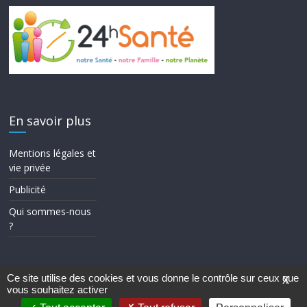
En savoir plus
Mentions légales et
vie privée
Publicité
Qui sommes-nous
?
Ce site utilise des cookies et vous donne le contrôle sur ceux que
X
vous souhaitez activer
Copyright © 2026
24h Santé
. Tous droits réservés.
Theme ColorMag par
ThemeGrill.
. Propulsé par
WordPress
.