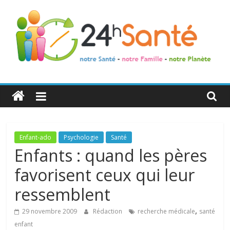
24h
Santé
La
Enfant-ado
Psychologie
Santé
santé
Enfants : quand les pères
de
favorisent ceux qui leur
toute
la
ressemblent
famille
,
29 novembre 2009
Rédaction
recherche médicale
santé
enfant