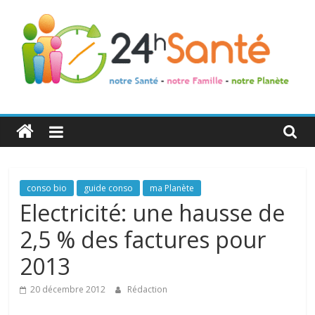
24h
Santé
La
conso bio
guide conso
ma Planète
santé
Electricité: une hausse de
de
2,5 % des factures pour
toute
la
2013
famille
20 décembre 2012
Rédaction