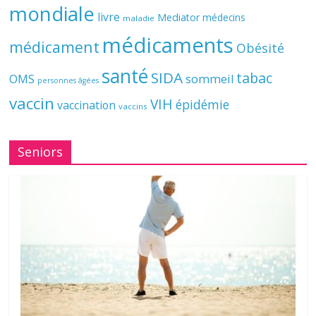
mondiale
livre
Mediator
médecins
maladie
médicaments
médicament
Obésité
santé
SIDA
tabac
OMS
sommeil
personnes âgées
vaccin
VIH
épidémie
vaccination
vaccins
Seniors