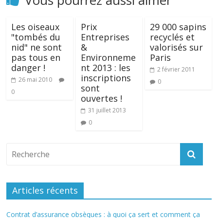
Vous pourrez aussi aimer
Les oiseaux
Prix
29 000 sapins
"tombés du
Entreprises
recyclés et
nid" ne sont
&
valorisés sur
pas tous en
Environneme
Paris
danger !
nt 2013 : les
2 février 2011
inscriptions
26 mai 2010
0
sont
0
ouvertes !
31 juillet 2013
0
Articles récents
Contrat d’assurance obsèques : à quoi ça sert et comment ça