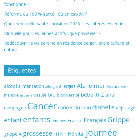
fonctionne ?
Réforme du 100 % santé : où en est-on ?
Quelle mutuelle santé choisir en 2026 : les critères essentiels
Mutuelle pour les jeunes actifs : que privilégier ?
Redécouvrir la vie sereine en résidence senior, entre culture et
nature
Étiquettes
Alzheimer
alcool
alimentation
allergies
Assurance-
allergie
bio
bébé (0-2 ans)
biodiversité
maladie
beauté
asthme
Cancer
diabète
cancer du sein
campagne
dépistage
enfants
Grippe
enfant
Français
France
femmes
journée
grossesse
Hôpital
H1N1
grippe A