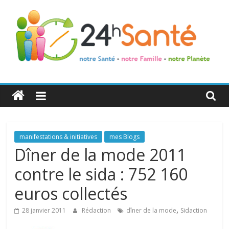
24h
Santé
La
manifestations & initiatives
mes Blogs
santé
Dîner de la mode 2011
de
contre le sida : 752 160
toute
la
euros collectés
famille
,
28 janvier 2011
Rédaction
dîner de la mode
Sidaction