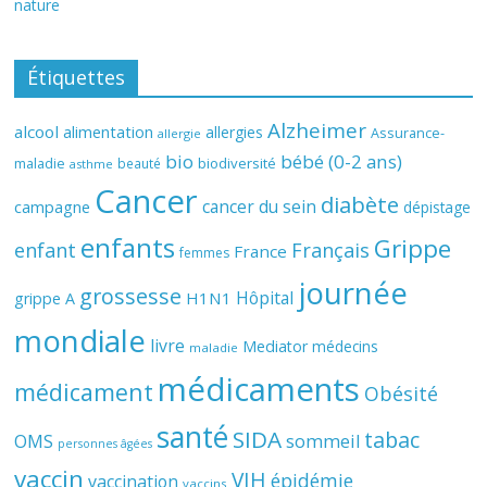
nature
Étiquettes
Alzheimer
alcool
alimentation
allergies
Assurance-
allergie
bio
bébé (0-2 ans)
biodiversité
maladie
beauté
asthme
Cancer
diabète
cancer du sein
campagne
dépistage
enfants
Grippe
enfant
Français
France
femmes
journée
grossesse
Hôpital
H1N1
grippe A
mondiale
livre
Mediator
médecins
maladie
médicaments
médicament
Obésité
santé
SIDA
tabac
OMS
sommeil
personnes âgées
vaccin
VIH
épidémie
vaccination
vaccins