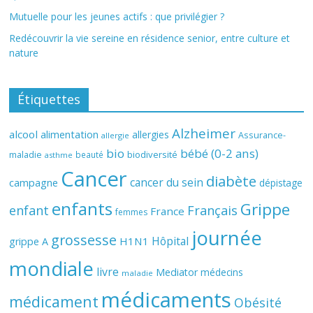
Mutuelle pour les jeunes actifs : que privilégier ?
Redécouvrir la vie sereine en résidence senior, entre culture et
nature
Étiquettes
Alzheimer
alcool
alimentation
allergies
Assurance-
allergie
bio
bébé (0-2 ans)
biodiversité
maladie
beauté
asthme
Cancer
diabète
cancer du sein
campagne
dépistage
enfants
Grippe
enfant
Français
France
femmes
journée
grossesse
Hôpital
H1N1
grippe A
mondiale
livre
Mediator
médecins
maladie
médicaments
médicament
Obésité