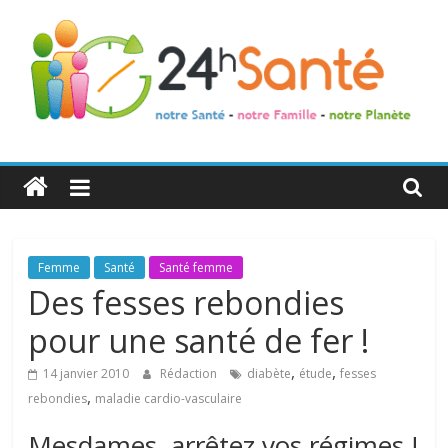
24h
Santé
La
Femme
Santé
Santé femme
santé
Des fesses rebondies
de
pour une santé de fer !
toute
la
,
,
14 janvier 2010
Rédaction
diabète
étude
fesses
famille
,
rebondies
maladie cardio-vasculaire
Mesdames, arrêtez vos régimes !