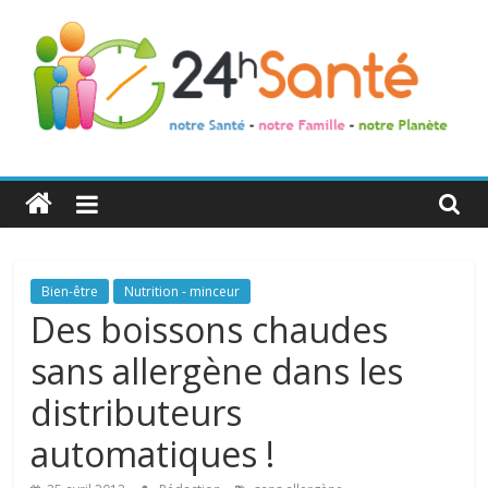
24h
Santé
La
Bien-être
Nutrition - minceur
santé
Des boissons chaudes
de
sans allergène dans les
toute
la
distributeurs
famille
automatiques !