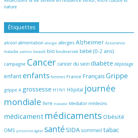
Redécouvrir la vie sereine en résidence senior, entre culture et
nature
Étiquettes
Alzheimer
alcool
alimentation
allergies
Assurance-
allergie
bio
bébé (0-2 ans)
biodiversité
maladie
beauté
asthme
Cancer
diabète
cancer du sein
campagne
dépistage
enfants
Grippe
enfant
Français
France
femmes
journée
grossesse
Hôpital
H1N1
grippe A
mondiale
livre
Mediator
médecins
maladie
médicaments
médicament
Obésité
santé
SIDA
tabac
OMS
sommeil
personnes âgées