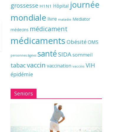
journée
grossesse
Hôpital
H1N1
mondiale
livre
Mediator
maladie
médicament
médecins
médicaments
Obésité
OMS
santé
SIDA
sommeil
personnes âgées
vaccin
tabac
VIH
vaccination
vaccins
épidémie
Seniors