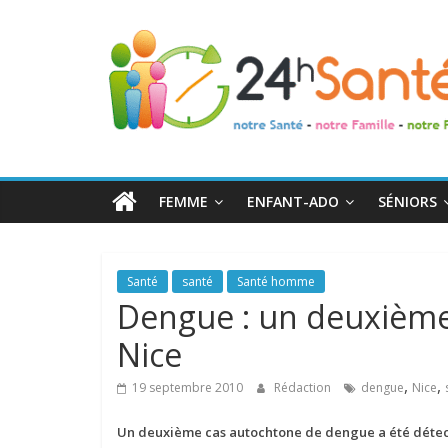
24h
Santé
La
santé
de
FEMME
ENFANT-ADO
SÉNIORS
toute
la
famille
Santé
santé
Santé homme
Dengue : un deuxième 
Nice
,
,
19 septembre 2010
Rédaction
dengue
Nice
Un deuxième cas autocht
one de dengue a été déte