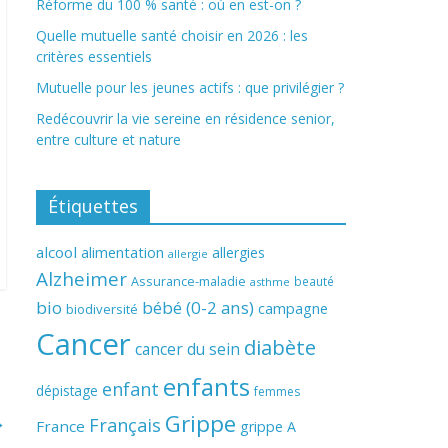
Réforme du 100 % santé : où en est-on ?
Quelle mutuelle santé choisir en 2026 : les
critères essentiels
Mutuelle pour les jeunes actifs : que privilégier ?
Redécouvrir la vie sereine en résidence senior,
entre culture et nature
Étiquettes
alcool
alimentation
allergies
allergie
Alzheimer
Assurance-maladie
beauté
asthme
bio
bébé (0-2 ans)
campagne
biodiversité
Cancer
diabète
cancer du sein
enfants
enfant
dépistage
femmes
Grippe
→
Français
France
grippe A