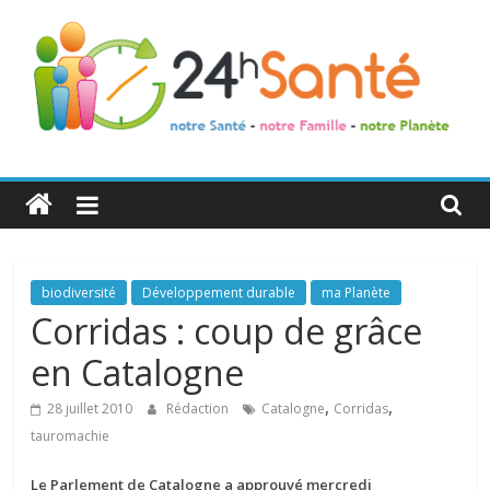
24h
Santé
La
biodiversité
Développement durable
ma Planète
santé
Corridas : coup de grâce
de
en Catalogne
toute
la
,
,
28 juillet 2010
Rédaction
Catalogne
Corridas
famille
tauromachie
Le Parlement de Catalogne a approuvé mercredi