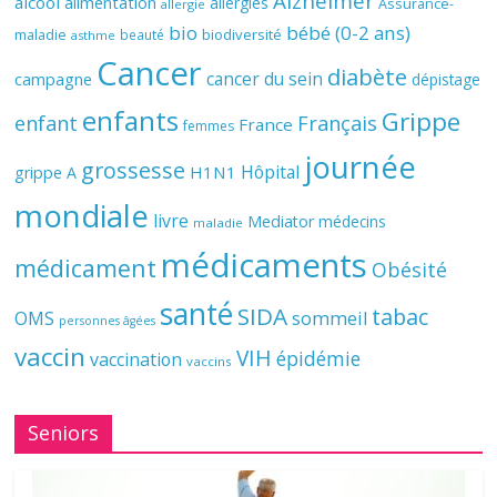
Alzheimer
alcool
alimentation
allergies
Assurance-
allergie
bio
bébé (0-2 ans)
biodiversité
maladie
beauté
asthme
Cancer
diabète
cancer du sein
campagne
dépistage
enfants
Grippe
enfant
Français
France
femmes
journée
grossesse
Hôpital
H1N1
grippe A
mondiale
livre
Mediator
médecins
maladie
médicaments
médicament
Obésité
santé
SIDA
tabac
OMS
sommeil
personnes âgées
vaccin
VIH
épidémie
vaccination
vaccins
Seniors