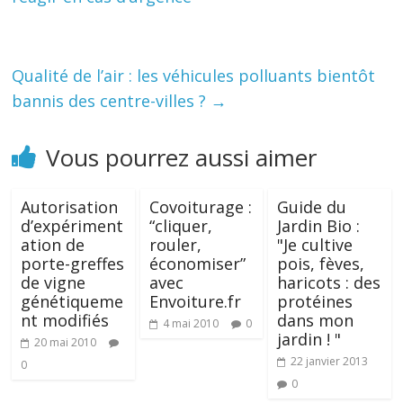
Qualité de l’air : les véhicules polluants bientôt
bannis des centre-villes ?
→
Vous pourrez aussi aimer
Autorisation
Covoiturage :
Guide du
d’expériment
“cliquer,
Jardin Bio :
ation de
rouler,
"Je cultive
porte-greffes
économiser”
pois, fèves,
de vigne
avec
haricots : des
génétiqueme
Envoiture.fr
protéines
nt modifiés
dans mon
4 mai 2010
0
jardin ! "
20 mai 2010
22 janvier 2013
0
0