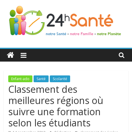
24h
Santé
La
Enfant-ado
Santé
Scolarité
santé
Classement des
de
meilleures régions où
toute
la
suivre une formation
famille
selon les étudiants