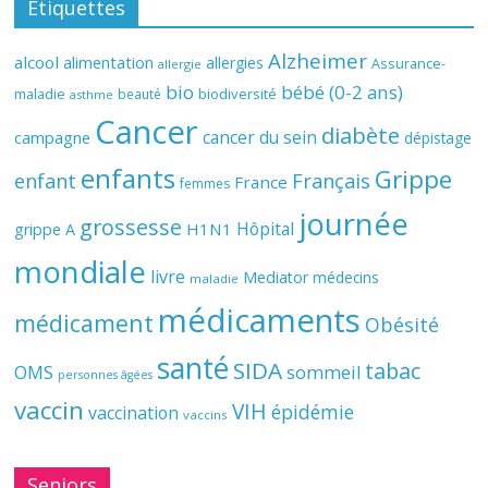
Étiquettes
Alzheimer
alcool
alimentation
allergies
Assurance-
allergie
bio
bébé (0-2 ans)
biodiversité
maladie
beauté
asthme
Cancer
diabète
cancer du sein
campagne
dépistage
enfants
Grippe
enfant
Français
France
femmes
journée
grossesse
Hôpital
H1N1
grippe A
mondiale
livre
Mediator
médecins
maladie
médicaments
médicament
Obésité
santé
SIDA
tabac
OMS
sommeil
personnes âgées
vaccin
VIH
épidémie
vaccination
vaccins
Seniors