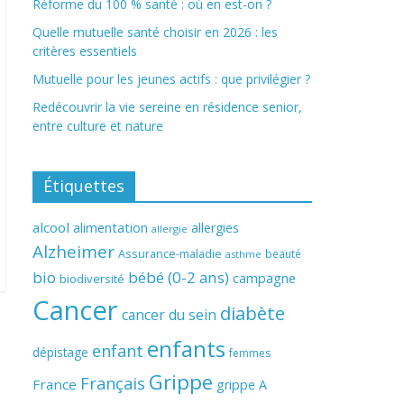
Réforme du 100 % santé : où en est-on ?
Quelle mutuelle santé choisir en 2026 : les
critères essentiels
Mutuelle pour les jeunes actifs : que privilégier ?
Redécouvrir la vie sereine en résidence senior,
entre culture et nature
Étiquettes
alcool
alimentation
allergies
allergie
Alzheimer
Assurance-maladie
beauté
asthme
bio
bébé (0-2 ans)
campagne
biodiversité
Cancer
diabète
cancer du sein
enfants
enfant
dépistage
femmes
Grippe
Français
France
grippe A