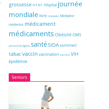
→
journée
grossesse
Hôpital
H1N1
mondiale
livre
Mediator
maladie
médicament
médecins
médicaments
Obésité
OMS
santé
SIDA
sommeil
personnes âgées
vaccin
tabac
VIH
vaccination
vaccins
épidémie
Seniors