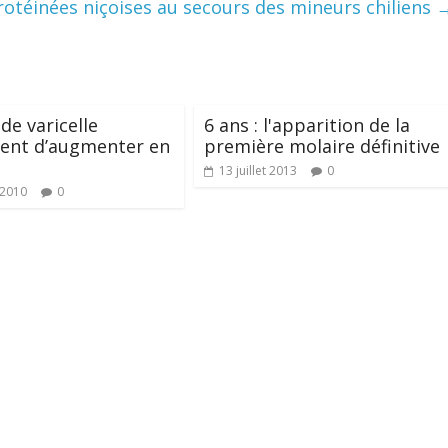
otéinées niçoises au secours des mineurs chiliens
de varicelle
6 ans : l'apparition de la
uent d’augmenter en
première molaire définitive
13 juillet 2013
0
t 2010
0