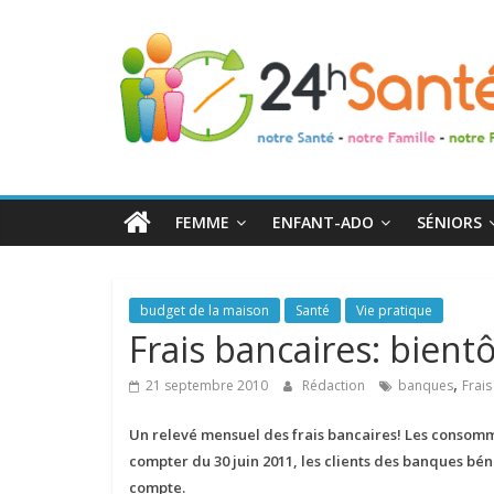
24h
Santé
La
santé
de
FEMME
ENFANT-ADO
SÉNIORS
toute
la
famille
budget de la maison
Santé
Vie pratique
Frais bancaires: bient
,
21 septembre 2010
Rédaction
banques
Frais
Un relevé mensuel des frais bancaires! Les consomm
compter du 30 juin 2011, les clients des banques béné
compte.