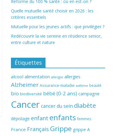
Réforme du 100 % santé : où en est-on ?
Quelle mutuelle santé choisir en 2026 : les
critères essentiels
Mutuelle pour les jeunes actifs : que privilégier ?
Redécouvrir la vie sereine en résidence senior,
entre culture et nature
Étiquettes
alcool
alimentation
allergies
allergie
Alzheimer
Assurance-maladie
beauté
asthme
bio
bébé (0-2 ans)
campagne
biodiversité
Cancer
diabète
cancer du sein
enfants
enfant
dépistage
femmes
Grippe
Français
France
grippe A