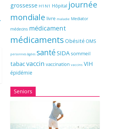
journée
grossesse
Hôpital
H1N1
mondiale
livre
→
Mediator
maladie
médicament
médecins
médicaments
Obésité
OMS
santé
SIDA
sommeil
personnes âgées
vaccin
tabac
VIH
vaccination
vaccins
épidémie
Seniors