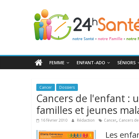
24h
Santé
La
santé
de
FEMME
ENFANT-ADO
SÉNIORS
toute
la
famille
Cancer
Dossiers
Cancers de l'enfant : 
familles et jeunes ma
,
16 février 2010
Rédaction
Cancer
Cancers de
Les enfan