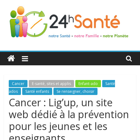
24h
Santé
La
Cancer
E-santé, sites et applis
Enfant-ado
Santé
santé
ados
Santé enfants
Se renseigner, choisir
de
Cancer : Lig’up, un site
toute
web dédié à la prévention
la
famille
pour les jeunes et les
enseignants