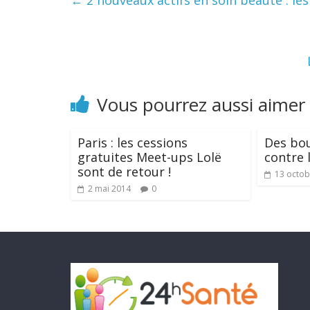
←
2 nouveaux actifs en soin beauté : les
Vous pourrez aussi aimer
Paris : les cessions
Des bou
gratuites Meet-ups Lolë
contre 
sont de retour !
13 octob
2 mai 2014
0