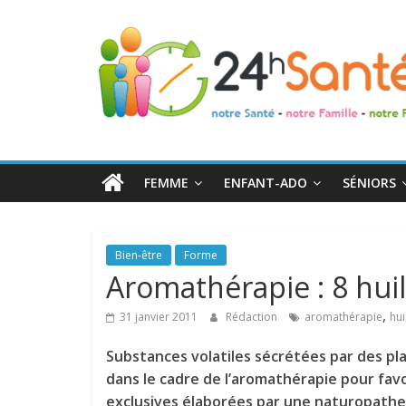
24h
Santé
La
santé
de
FEMME
ENFANT-ADO
SÉNIORS
toute
la
famille
Bien-être
Forme
Aromathérapie : 8 huil
,
31 janvier 2011
Rédaction
aromathérapie
hui
Substances volatiles sécrétées par des pla
dans le cadre de l’aromathérapie pour favo
exclusives élaborées par une naturopath