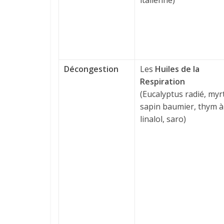
italienne)
Décongestion
Les
Huiles de la
Respiration
(Eucalyptus radié, myr
sapin baumier, thym à
linalol, saro)