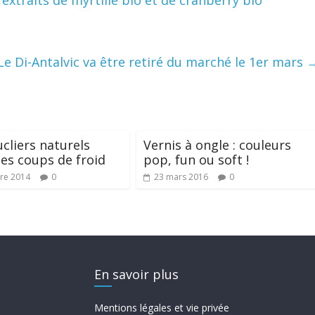
 extraits de myrtille bio et de cranberry bio
Le Di-Antalvic va être retiré du marché le 1er mars
cliers naturels
Vernis à ongle : couleurs
les coups de froid
pop, fun ou soft !
re 2014
0
23 mars 2016
0
En savoir plus
Mentions légales et vie privée