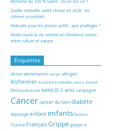
Réforme du 100 % santé : où en est-on ?
Quelle mutuelle santé choisir en 2026 : les
critères essentiels
Mutuelle pour les jeunes actifs : que privilégier ?
Redécouvrir la vie sereine en résidence senior,
entre culture et nature
Étiquettes
alcool
alimentation
allergies
allergie
Alzheimer
Assurance-maladie
beauté
asthme
bio
bébé (0-2 ans)
campagne
biodiversité
Cancer
diabète
cancer du sein
enfants
enfant
dépistage
femmes
Grippe
Français
France
grippe A