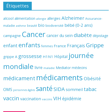
Étiquettes
Alzheimer
alcool
alimentation
allergies
Assurance-
allergie
bio
bébé (0-2 ans)
biodiversité
maladie
beauté
asthme
Cancer
diabète
cancer du sein
campagne
dépistage
enfants
Grippe
enfant
Français
France
femmes
journée
grossesse
Hôpital
H1N1
grippe A
mondiale
livre
Mediator
médecins
maladie
médicaments
médicament
Obésité
santé
SIDA
tabac
OMS
sommeil
personnes âgées
vaccin
VIH
épidémie
vaccination
vaccins