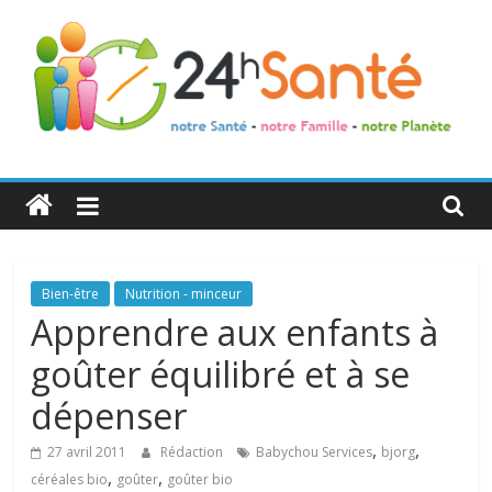
24h
Santé
La
Bien-être
Nutrition - minceur
santé
Apprendre aux enfants à
de
goûter équilibré et à se
toute
la
dépenser
famille
,
,
27 avril 2011
Rédaction
Babychou Services
bjorg
,
,
céréales bio
goûter
goûter bio