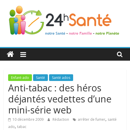
24h
Santé
La
Enfant-ado
Santé
Santé ados
santé
Anti-tabac : des héros
de
déjantés vedettes d’une
toute
la
mini-série web
famille
,
10 décembre 2009
Rédaction
arrêter de fumer
santé
,
ado
tabac