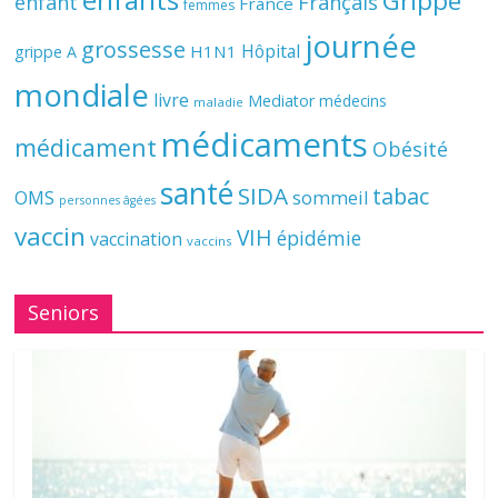
Grippe
enfant
Français
France
femmes
journée
grossesse
Hôpital
H1N1
grippe A
mondiale
livre
Mediator
médecins
maladie
médicaments
médicament
Obésité
santé
SIDA
tabac
OMS
sommeil
personnes âgées
vaccin
VIH
épidémie
vaccination
vaccins
Seniors