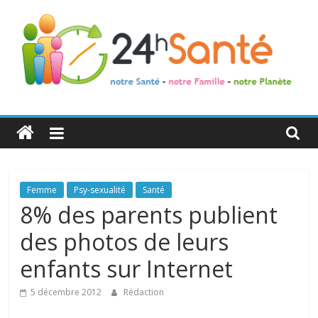
24h
Santé
La
Femme
Psy-sexualité
Santé
santé
8% des parents publient
de
des photos de leurs
toute
la
enfants sur Internet
famille
5 décembre 2012
Rédaction