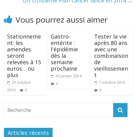
Un troisième Plan cancer lancé en 2014
→
Vous pourrez aussi aimer
Stationneme
Gastro-
Tester la vie
nt: les
entérite :
après 80 ans
amendes
l'épidémie
avec une
seront
dès la
combinaison
relevées à 15
semaine
de
euros… ou
prochaine
vieillissemen
plus
t
30 janvier 2014
25 octobre
7 octobre 2015
0
2010
0
0
Articles récents