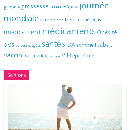
journée
grossesse
Hôpital
H1N1
grippe A
mondiale
livre
Mediator
médecins
maladie
médicaments
médicament
Obésité
santé
SIDA
tabac
OMS
sommeil
personnes âgées
vaccin
VIH
épidémie
vaccination
vaccins
Seniors