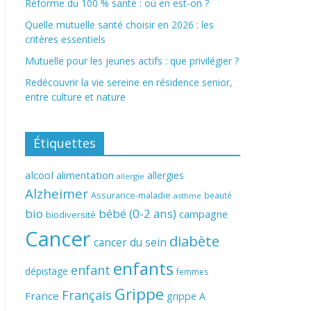
Réforme du 100 % santé : où en est-on ?
Quelle mutuelle santé choisir en 2026 : les
critères essentiels
Mutuelle pour les jeunes actifs : que privilégier ?
Redécouvrir la vie sereine en résidence senior,
entre culture et nature
Étiquettes
alcool
alimentation
allergies
allergie
Alzheimer
Assurance-maladie
beauté
asthme
bio
bébé (0-2 ans)
campagne
biodiversité
Cancer
diabète
cancer du sein
enfants
enfant
dépistage
femmes
Grippe
Français
France
grippe A