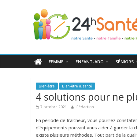
24h
Santé
La
santé
de
FEMME
ENFANT-ADO
SÉNIORS
toute
la
famille
Bien-être
Bien-être & santé
4 solutions pour ne plu
7 octobre 2021
Rédaction
En période de fraîcheur, vous pourrez constater 
d’équipements pouvant vous aider à garder la cha
existe plusieurs méthodes. Tout part de la qualité