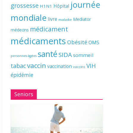
journée
grossesse
Hôpital
H1N1
mondiale
livre
Mediator
maladie
médicament
médecins
médicaments
Obésité
OMS
santé
SIDA
sommeil
personnes âgées
vaccin
tabac
VIH
vaccination
vaccins
épidémie
Seniors