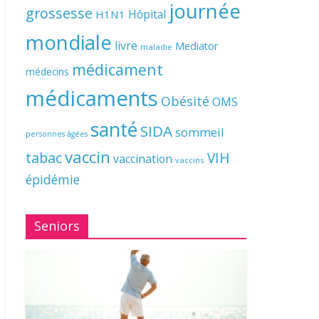
journée
grossesse
Hôpital
H1N1
mondiale
livre
Mediator
maladie
médicament
médecins
médicaments
Obésité
OMS
santé
SIDA
sommeil
personnes âgées
vaccin
tabac
VIH
vaccination
vaccins
épidémie
Seniors