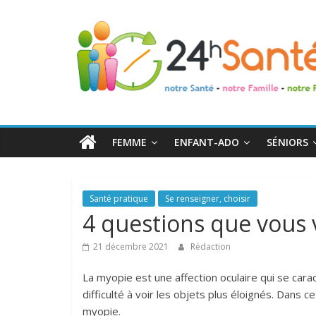
24h
Santé
La
santé
de
FEMME
ENFANT-ADO
SÉNIORS
toute
la
famille
Santé pratique
Se renseigner, choisir
4 questions que vous 
21 décembre 2021
Rédaction
La myopie est une affection oculaire qui se cara
difficulté à voir les objets plus éloignés. Dans 
myopie.