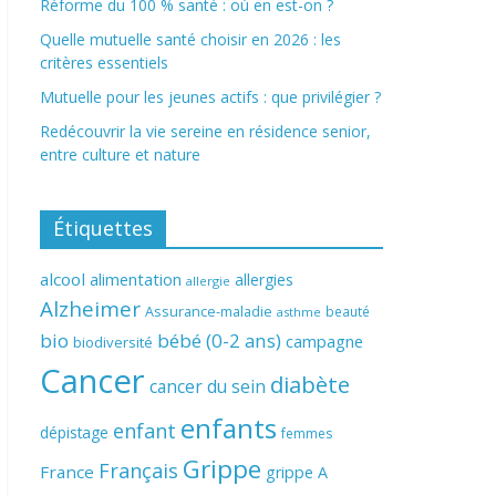
Réforme du 100 % santé : où en est-on ?
Quelle mutuelle santé choisir en 2026 : les
critères essentiels
Mutuelle pour les jeunes actifs : que privilégier ?
Redécouvrir la vie sereine en résidence senior,
entre culture et nature
Étiquettes
alcool
alimentation
allergies
allergie
Alzheimer
Assurance-maladie
beauté
asthme
bio
bébé (0-2 ans)
campagne
biodiversité
Cancer
diabète
cancer du sein
enfants
enfant
dépistage
femmes
Grippe
Français
France
grippe A