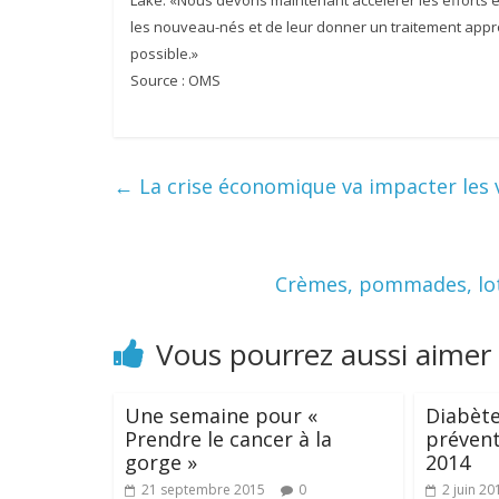
Lake. «Nous devons maintenant accélérer les efforts e
les nouveau-nés et de leur donner un traitement approp
possible.»
Source : OMS
←
La crise économique va impacter les 
Crèmes, pommades, loti
Vous pourrez aussi aimer
Une semaine pour «
Diabète
Prendre le cancer à la
prévent
gorge »
2014
21 septembre 2015
0
2 juin 20