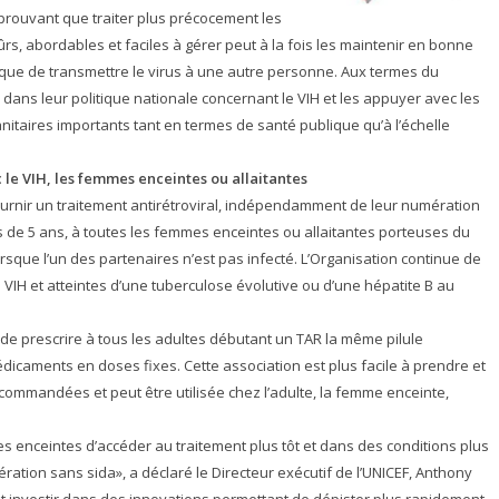
ouvant que traiter plus précocement les
, abordables et faciles à gérer peut à la fois les maintenir en bonne
risque de transmettre le virus à une autre personne. Aux termes du
dans leur politique nationale concernant le VIH et les appuyer avec les
itaires importants tant en termes de santé publique qu’à l’échelle
 le VIH, les femmes enceintes ou allaitantes
rnir un traitement antirétroviral, indépendamment de leur numération
s de 5 ans, à toutes les femmes enceintes ou allaitantes porteuses du
lorsque l’un des partenaires n’est pas infecté. L’Organisation continue de
IH et atteintes d’une tuberculose évolutive ou d’une hépatite B au
 prescrire à tous les adultes débutant un TAR la même pilule
caments en doses fixes. Cette association est plus facile à prendre et
ommandées et peut être utilisée chez l’adulte, la femme enceinte,
 enceintes d’accéder au traitement plus tôt et dans des conditions plus
ration sans sida», a déclaré le Directeur exécutif de l’UNICEF, Anthony