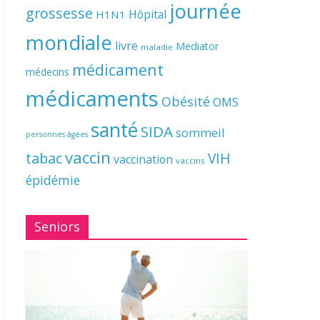
journée
grossesse
Hôpital
H1N1
mondiale
livre
Mediator
maladie
médicament
médecins
médicaments
Obésité
OMS
santé
SIDA
sommeil
personnes âgées
vaccin
tabac
VIH
vaccination
vaccins
épidémie
Seniors