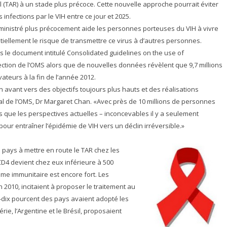
 (TAR) à un stade plus précoce. Cette nouvelle approche pourrait éviter
 infections par le VIH entre ce jour et 2025.
dministré plus précocement aide les personnes porteuses du VIH à vivre
tiellement le risque de transmettre ce virus à d’autres personnes.
le document intitulé Consolidated guidelines on the use of
fection de l’OMS alors que de nouvelles données révèlent que 9,7 millions
teurs à la fin de l’année 2012.
vant vers des objectifs toujours plus hauts et des réalisations
ral de l’OMS, Dr Margaret Chan. «Avec près de 10 millions de personnes
 que les perspectives actuelles – inconcevables il y a seulement
ur entraîner l’épidémie de VIH vers un déclin irréversible.»
pays à mettre en route le TAR chez les
CD4 devient chez eux inférieure à 500
ème immunitaire est encore fort. Les
010, incitaient à proposer le traitement au
-dix pourcent des pays avaient adopté les
e, l’Argentine et le Brésil, proposaient