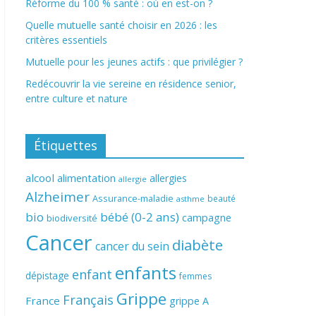
Réforme du 100 % santé : où en est-on ?
Quelle mutuelle santé choisir en 2026 : les
critères essentiels
Mutuelle pour les jeunes actifs : que privilégier ?
Redécouvrir la vie sereine en résidence senior,
entre culture et nature
Étiquettes
alcool
alimentation
allergies
allergie
Alzheimer
Assurance-maladie
beauté
asthme
bio
bébé (0-2 ans)
campagne
biodiversité
Cancer
diabète
cancer du sein
enfants
enfant
dépistage
femmes
Grippe
Français
France
grippe A