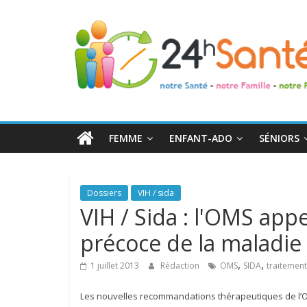
24h
Santé
La
santé
de
FEMME
ENFANT-ADO
SÉNIORS
toute
la
famille
Dossiers
VIH / sida
VIH / Sida : l'OMS app
précoce de la maladie
,
,
1 juillet 2013
Rédaction
OMS
SIDA
traitement
Les nouvelles recommandations thérapeutiques de l’O