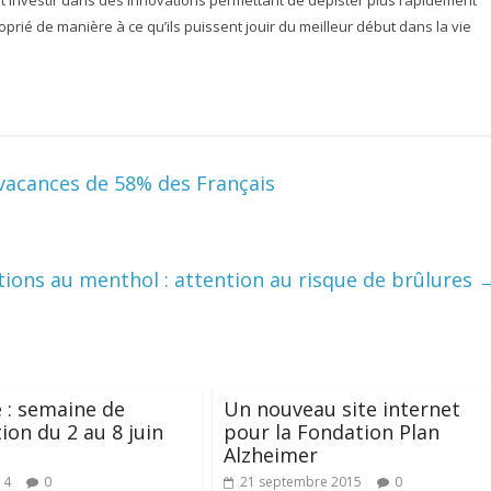
t investir dans des innovations permettant de dépister plus rapidement
rié de manière à ce qu’ils puissent jouir du meilleur début dans la vie
vacances de 58% des Français
ons au menthol : attention au risque de brûlures
 : semaine de
Un nouveau site internet
ion du 2 au 8 juin
pour la Fondation Plan
Alzheimer
14
0
21 septembre 2015
0