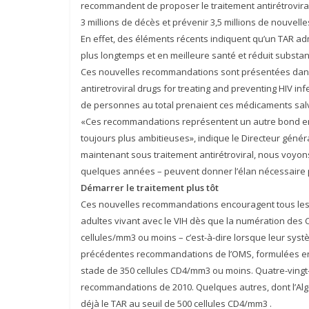
recommandent de proposer le traitement antirétroviral
3 millions de décès et prévenir 3,5 millions de nouvelles
En effet, des éléments récents indiquent qu’un TAR a
plus longtemps et en meilleure santé et réduit substan
Ces nouvelles recommandations sont présentées dans 
antiretroviral drugs for treating and preventing HIV in
de personnes au total prenaient ces médicaments salva
«Ces recommandations représentent un autre bond en a
toujours plus ambitieuses», indique le Directeur géné
maintenant sous traitement antirétroviral, nous voyons
quelques années – peuvent donner l’élan nécessaire po
Démarrer le traitement plus tôt
Ces nouvelles recommandations encouragent tous les 
adultes vivant avec le VIH dès que la numération des 
cellules/mm3 ou moins – c’est-à-dire lorsque leur syst
précédentes recommandations de l’OMS, formulées en 2
stade de 350 cellules CD4/mm3 ou moins. Quatre-vingt
recommandations de 2010. Quelques autres, dont l’Algéri
déjà le TAR au seuil de 500 cellules CD4/mm3 .