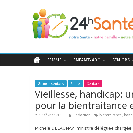
24h
Santé
La
santé
de
FEMME
ENFANT-ADO
SÉNIORS
toute
la
famille
Grands séniors
Santé
Séniors
Vieillesse, handicap:
pour la bientraitance e
,
12 février 2013
Rédaction
bientraitance
hand
Michèle DELAUNAY, ministre déléguée chargée d