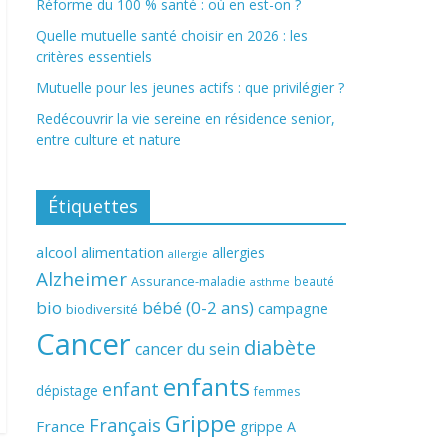
Réforme du 100 % santé : où en est-on ?
Quelle mutuelle santé choisir en 2026 : les
critères essentiels
Mutuelle pour les jeunes actifs : que privilégier ?
Redécouvrir la vie sereine en résidence senior,
entre culture et nature
Étiquettes
alcool
alimentation
allergies
allergie
Alzheimer
Assurance-maladie
beauté
asthme
bio
bébé (0-2 ans)
campagne
biodiversité
Cancer
diabète
cancer du sein
enfants
enfant
dépistage
femmes
Grippe
Français
France
grippe A