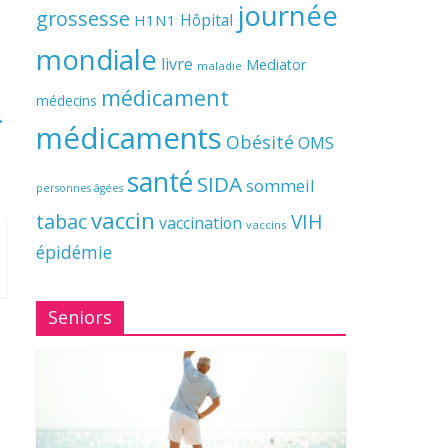
journée
grossesse
Hôpital
H1N1
mondiale
livre
Mediator
maladie
médicament
médecins
→
médicaments
Obésité
OMS
santé
SIDA
sommeil
personnes âgées
vaccin
tabac
VIH
vaccination
vaccins
épidémie
Seniors