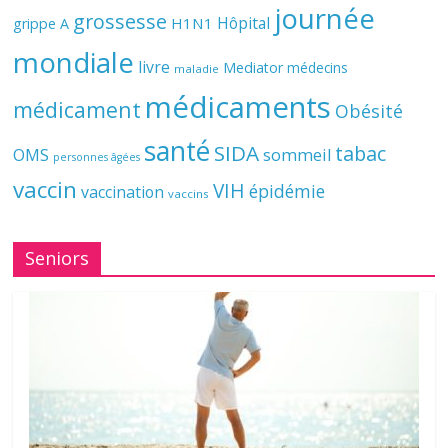
journée
grossesse
Hôpital
H1N1
grippe A
mondiale
livre
Mediator
médecins
maladie
médicaments
médicament
Obésité
santé
SIDA
tabac
OMS
sommeil
personnes âgées
vaccin
VIH
épidémie
vaccination
vaccins
Seniors