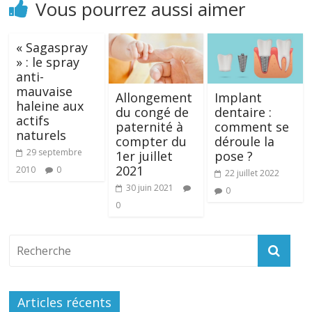
Vous pourrez aussi aimer
« Sagaspray
» : le spray
anti-
mauvaise
Allongement
Implant
haleine aux
du congé de
dentaire :
actifs
paternité à
comment se
naturels
compter du
déroule la
29 septembre
1er juillet
pose ?
2021
2010
0
22 juillet 2022
30 juin 2021
0
0
Articles récents