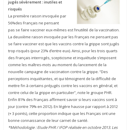
jugés sévèrement : inutiles et
risqués
La première raison invoquée par
56%des Français ne pensant
pas se faire vacciner eux-mêmes est l’inutilité de la vaccination.
La deuxième raison invoquée par les Français ne pensant pas
se faire vacciner est que les vaccins contre la grippe sont jugés
trop risqués (pour 23% d’entre eux). Ainsi, pour les trois quarts
des Français interrogés, scepticisme et inquiétude s’imposent
comme les maîtres-mots au moment du lancement de la
nouvelle campagne de vaccination contre la grippe. “Des
perceptions inquiétantes, et qui témoignent de la difficulté de
mettre fin à certains préjugés contre les vaccins en général, et
contre celui de la grippe en particulier”, note le groupe PHR.
Enfin 81% des Français affirment savoir si leurs vaccins sont à
jour (contre 79% en 2012). En légère hausse par rapport à 2012
(+ 3 points), cette proportion indique que les Français ont une
bonne connaissance de leur carnet de santé.
*Méthodologie : Etude PHR / IFOP réalisée en octobre 2013. Les