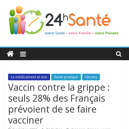
24h
Santé
La
Le médicament et moi
Santé pratique
Vaccins
santé
Vaccin contre la grippe :
de
seuls 28% des Français
toute
la
prévoient de se faire
famille
vacciner