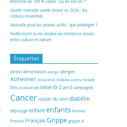
Réforme du 100 % santé : où en est-on ?
Quelle mutuelle santé choisir en 2026 : les
critères essentiels
Mutuelle pour les jeunes actifs : que privilégier ?
Redécouvrir la vie sereine en résidence senior,
entre culture et nature
Étiquettes
alcool
alimentation
allergies
allergie
Alzheimer
Assurance-maladie
beauté
asthme
bio
bébé (0-2 ans)
campagne
biodiversité
Cancer
diabète
cancer du sein
enfants
→
enfant
dépistage
femmes
Grippe
Français
France
grippe A