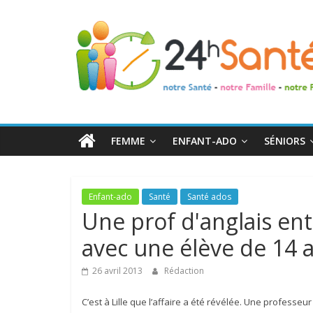
24h
Santé
La
santé
de
FEMME
ENFANT-ADO
SÉNIORS
toute
la
famille
Enfant-ado
Santé
Santé ados
Une prof d'anglais ent
avec une élève de 14 
26 avril 2013
Rédaction
C’est à Lille que l’affaire a été révélée. Une professeu