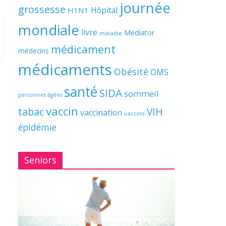
journée
grossesse
Hôpital
H1N1
mondiale
livre
Mediator
maladie
médicament
médecins
médicaments
Obésité
OMS
santé
SIDA
sommeil
personnes âgées
vaccin
tabac
VIH
vaccination
vaccins
épidémie
Seniors