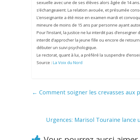
sexuelle avec une de ses élèves alors âgée de 14 ans. 
s’échangeaient. La relation avouée, et présumée con
L’enseignante a été mise en examen mardi et convoquée
mineure de moins de 15 ans par personne ayant autori
Pour l’instant, la justice ne lui interdit pas d’enseigner
interdit d’approcher la jeune fille ou encore de retour
débuter un suivi psychologique.
Le rectorat, quant à lui, a préféré la suspendre d’ense
Source :
La Voix du Nord
←
Comment soigner les crevasses aux p
Urgences: Marisol Touraine lance 
Vous pourrez aussi aimer