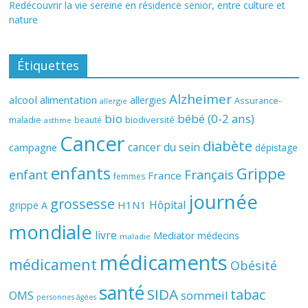
Redécouvrir la vie sereine en résidence senior, entre culture et
nature
Étiquettes
Alzheimer
alcool
alimentation
allergies
Assurance-
allergie
bio
bébé (0-2 ans)
biodiversité
maladie
beauté
asthme
Cancer
diabète
cancer du sein
campagne
dépistage
enfants
Grippe
enfant
Français
France
femmes
journée
grossesse
Hôpital
H1N1
grippe A
mondiale
livre
Mediator
médecins
maladie
médicaments
médicament
Obésité
santé
SIDA
tabac
OMS
sommeil
personnes âgées