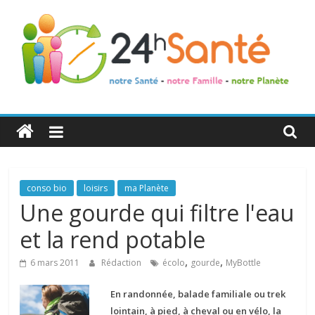
24h
Santé
La
conso bio
loisirs
ma Planète
santé
Une gourde qui filtre l'eau
de
et la rend potable
toute
la
,
,
6 mars 2011
Rédaction
écolo
gourde
MyBottle
famille
En randonnée, balade familiale ou trek
lointain, à pied, à cheval ou en vélo, la