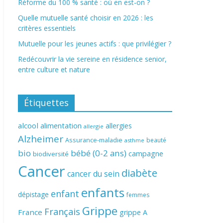
Réforme du 100 % santé : où en est-on ?
Quelle mutuelle santé choisir en 2026 : les
critères essentiels
Mutuelle pour les jeunes actifs : que privilégier ?
Redécouvrir la vie sereine en résidence senior,
entre culture et nature
Étiquettes
alcool
alimentation
allergies
allergie
Alzheimer
Assurance-maladie
beauté
asthme
bio
bébé (0-2 ans)
campagne
biodiversité
Cancer
diabète
cancer du sein
enfants
enfant
dépistage
femmes
Grippe
Français
France
grippe A