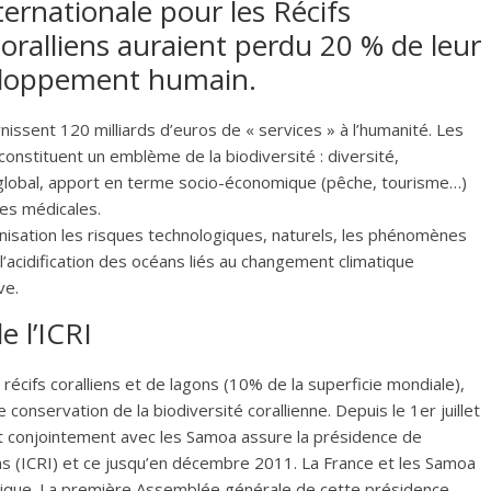
nternationale pour les Récifs
 coralliens auraient perdu 20 % de leur
veloppement humain.
issent 120 milliards d’euros de « services » à l’humanité. Les
constituent un emblème de la biodiversité : diversité,
global, apport en terme socio-économique (pêche, tourisme…)
es médicales.
nisation les risques technologiques, naturels, les phénomènes
acidification des océans liés au changement climatique
ve.
e l’ICRI
écifs coralliens et de lagons (10% de la superficie mondiale),
conservation de la biodiversité corallienne.
Depuis le 1er juillet
t conjointement avec les Samoa assure la présidence de
liens (ICRI) et ce jusqu’en décembre 2011. La France et les Samoa
exique. La première Assemblée générale de cette présidence