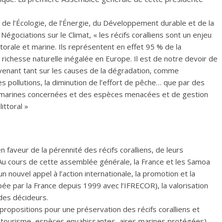
e de l’Écologie, de l’Énergie, du Développement durable et de la
gociations sur le Climat, « les récifs coralliens sont un enjeu
ttorale et marine. Ils représentent en effet 95 % de la
 richesse naturelle inégalée en Europe. Il est de notre devoir de
tervenant tant sur les causes de la dégradation, comme
des pollutions, la diminution de l’effort de pêche… que par des
es marines concernées et des espèces menacées et de gestion
ittoral »
n faveur de la pérennité des récifs coralliens, de leurs
u cours de cette assemblée générale, la France et les Samoa
un nouvel appel à l’action internationale, la promotion et la
ée par la France depuis 1999 avec l’IFRECOR), la valorisation
 des décideurs.
 propositions pour une préservation des récifs coralliens et
(tourisme, espèces envahissantes, aires marines protégées),