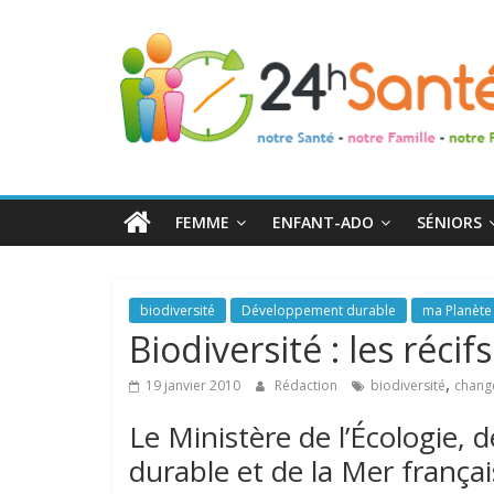
24h
Santé
La
santé
de
FEMME
ENFANT-ADO
SÉNIORS
toute
la
famille
biodiversité
Développement durable
ma Planète
Biodiversité : les réci
,
19 janvier 2010
Rédaction
biodiversité
chang
Le Ministère de l’Écologie,
durable et de la Mer françai