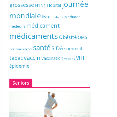
journée
grossesse
Hôpital
H1N1
mondiale
livre
Mediator
maladie
médicament
médecins
médicaments
Obésité
OMS
santé
SIDA
sommeil
personnes âgées
vaccin
tabac
VIH
vaccination
vaccins
épidémie
Seniors