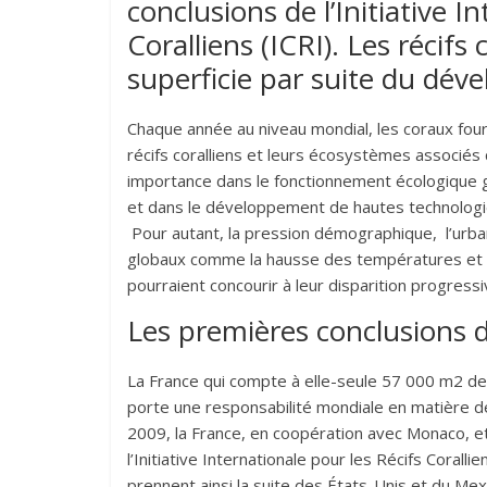
conclusions de l’Initiative I
Coralliens (ICRI). Les récifs
superficie par suite du dé
Chaque année au niveau mondial, les coraux fourn
récifs coralliens et leurs écosystèmes associés 
importance dans le fonctionnement écologique 
et dans le développement de hautes technologi
Pour autant, la pression démographique, l’urba
globaux comme la hausse des températures et l’
pourraient concourir à leur disparition progressi
Les premières conclusions d
La France qui compte à elle-seule 57 000 m2 de r
porte une responsabilité mondiale en matière de 
2009, la France, en coopération avec Monaco, e
l’Initiative Internationale pour les Récifs Coral
prennent ainsi la suite des États-Unis et du M