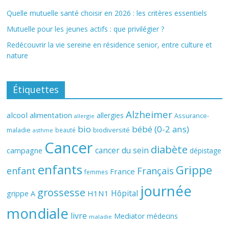
Quelle mutuelle santé choisir en 2026 : les critères essentiels
Mutuelle pour les jeunes actifs : que privilégier ?
Redécouvrir la vie sereine en résidence senior, entre culture et
nature
Étiquettes
Alzheimer
alcool
alimentation
allergies
Assurance-
allergie
bio
bébé (0-2 ans)
biodiversité
maladie
beauté
asthme
Cancer
diabète
cancer du sein
campagne
dépistage
enfants
Grippe
enfant
Français
France
femmes
journée
grossesse
Hôpital
H1N1
grippe A
mondiale
livre
Mediator
médecins
maladie