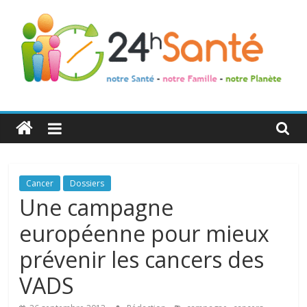
24h
Santé
La
Cancer
Dossiers
santé
Une campagne
de
européenne pour mieux
toute
la
prévenir les cancers des
famille
VADS