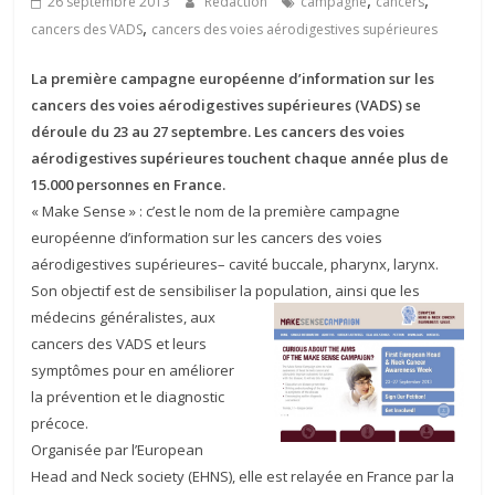
,
,
26 septembre 2013
Rédaction
campagne
cancers
,
cancers des VADS
cancers des voies aérodigestives supérieures
La première campagne européenne d’information sur les
cancers des voies aérodigestives supérieures (VADS) se
déroule du 23 au 27 septembre. Les cancers des voies
aérodigestives supérieures touchent chaque année plus de
15.000 personnes en France.
« Make Sense » : c’est le nom de la première campagne
européenne d’information sur les cancers des voies
aérodigestives supérieures– cavité buccale, pharynx, larynx.
Son objectif est de sensibiliser la population, ainsi que les
médecins généralistes,
aux
cancers des VADS et leurs
symptômes pour en améliorer
la prévention et le diagnostic
précoce.
Organisée par l’European
Head and Neck society (EHNS), elle est relayée en France par la