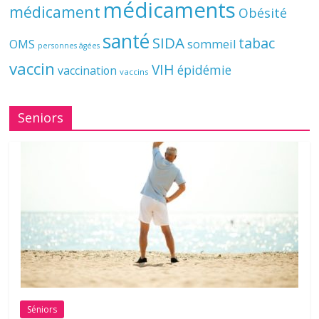
médicaments
médicament
Obésité
santé
SIDA
tabac
OMS
sommeil
personnes âgées
vaccin
VIH
épidémie
vaccination
vaccins
Seniors
Séniors