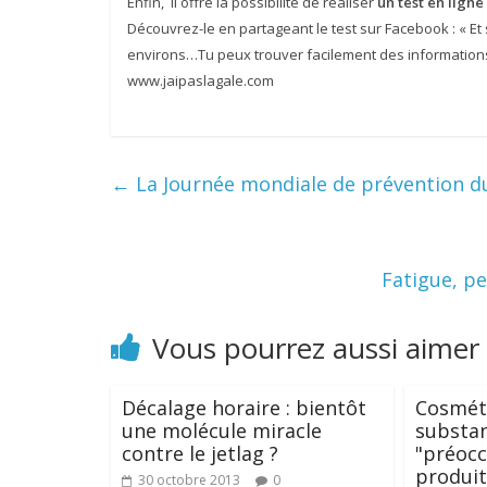
Enfin, il offre la possibilité de réaliser
un test en ligne
Découvrez-le en partageant le test sur Facebook : « Et si
environs…Tu peux trouver facilement des informations 
www.jaipaslagale.com
←
La Journée mondiale de prévention du
Fatigue, p
Vous pourrez aussi aimer
Décalage horaire : bientôt
Cosmét
une molécule miracle
substa
contre le jetlag ?
"préocc
produit
30 octobre 2013
0