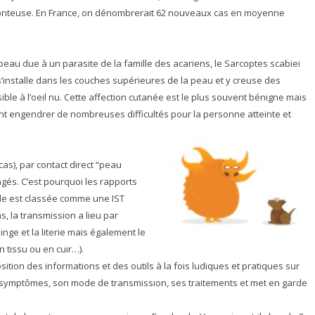
onteuse. En France, on dénombrerait 62 nouveaux cas en moyenne
eau due à un parasite de la famille des acariens, le Sarcoptes scabiei
s’installe dans les couches supérieures de la peau et y creuse des
sible à l’oeil nu. Cette affection cutanée est le plus souvent bénigne mais
nt engendrer de nombreuses difficultés pour la personne atteinte et
as), par contact direct “peau
ngés. C’est pourquoi les rapports
ale est classée comme une IST
, la transmission a lieu par
inge et la literie mais également le
 tissu ou en cuir…).
sition des informations et des outils à la fois ludiques et pratiques sur
es symptômes, son mode de transmission, ses traitements et met en garde