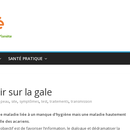
SANTÉ PRATIQUE
r sur la gale
,
,
,
,
,
,
peau
site
symptômes
test
traitements
transmission
 une maladie liée à un manque d’hygiène mais une maladie hautement
lle des acariens.
jectif est de favoriser l’information, le dialogue et dédramatiser la