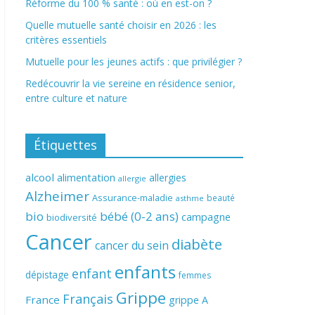
Réforme du 100 % santé : où en est-on ?
Quelle mutuelle santé choisir en 2026 : les
critères essentiels
Mutuelle pour les jeunes actifs : que privilégier ?
Redécouvrir la vie sereine en résidence senior,
entre culture et nature
Étiquettes
alcool
alimentation
allergies
allergie
Alzheimer
Assurance-maladie
beauté
asthme
bio
bébé (0-2 ans)
campagne
biodiversité
Cancer
diabète
cancer du sein
enfants
enfant
dépistage
femmes
Grippe
Français
France
grippe A