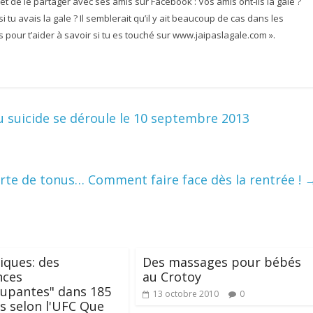
et de le partager avec ses amis sur Facebook : Vos amis ont-ils la gale ?
 tu avais la gale ? Il semblerait qu’il y ait beaucoup de cas dans les
pour t’aider à savoir si tu es touché sur www.jaipaslagale.com ».
 suicide se déroule le 10 septembre 2013
erte de tonus… Comment faire face dès la rentrée !
iques: des
Des massages pour bébés
nces
au Crotoy
upantes" dans 185
13 octobre 2010
0
s selon l'UFC Que