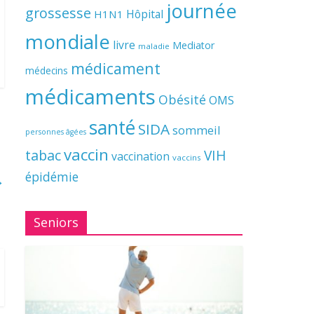
journée
grossesse
Hôpital
H1N1
mondiale
livre
Mediator
maladie
médicament
médecins
médicaments
Obésité
OMS
santé
SIDA
sommeil
personnes âgées
vaccin
tabac
VIH
vaccination
vaccins
épidémie
→
Seniors