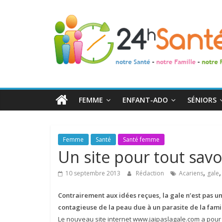
24h
Santé
La
santé
de
FEMME
ENFANT-ADO
SÉNIORS
toute
la
famille
Femme
Santé
Santé femme
Un site pour tout savoi
,
10 septembre 2013
Rédaction
Acariens
gale
Contrairement aux idées reçues, la gale n’est pas
contagieuse de la peau due à un parasite de la fami
Le nouveau site internet www.jaipaslagale.com a pour ob