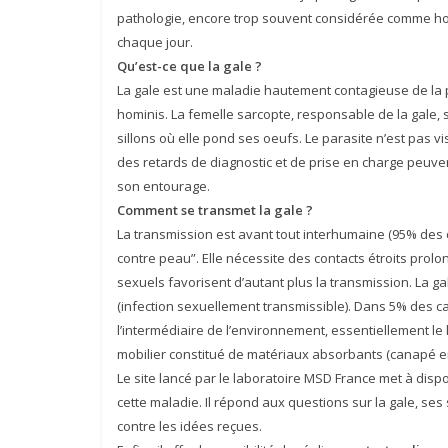
pathologie, encore trop souvent considérée comme h
chaque jour.
Qu’est-ce que la gale ?
La gale est une maladie hautement contagieuse de la p
hominis. La femelle sarcopte, responsable de la gale, 
sillons où elle pond ses oeufs. Le parasite n’est pas vi
des retards de diagnostic et de prise en charge peuve
son entourage.
Comment se transmet la gale ?
La transmission est avant tout interhumaine (95% des c
contre peau”. Elle nécessite des contacts étroits prolo
sexuels favorisent d’autant plus la transmission. La g
(infection sexuellement transmissible). Dans 5% des cas
l’intermédiaire de l’environnement, essentiellement le l
mobilier constitué de matériaux absorbants (canapé en
Le site lancé par le laboratoire MSD France met à dispo
cette maladie. Il répond aux questions sur la gale, s
contre les idées reçues.