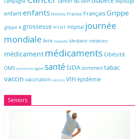
diabète
cancer du sein
campagne
dépistage
enfants
Grippe
enfant
Français
France
femmes
journée
grossesse
Hôpital
H1N1
grippe A
mondiale
livre
Mediator
médecins
maladie
médicaments
médicament
Obésité
santé
SIDA
tabac
OMS
sommeil
personnes âgées
vaccin
VIH
épidémie
vaccination
vaccins
Seniors