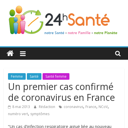
24h
Santé
La
Femme
Santé
Santé femme
santé
Un premier cas confirmé
de
de coronavirus en France
toute
la
,
,
,
8 mai 2013
Rédaction
coronavirus
France
NCoV
famille
,
numéro vert
symptômes
“Un cas d’infection respiratoire aiguë liée au nouveau