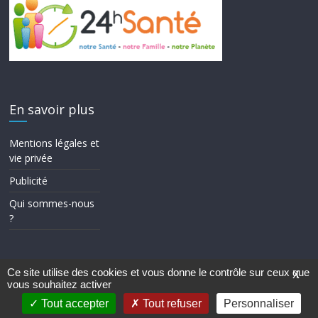
En savoir plus
Mentions légales et
vie privée
Publicité
Qui sommes-nous
?
Ce site utilise des cookies et vous donne le contrôle sur ceux que
X
vous souhaitez activer
Copyright © 2026
24h Santé
. Tous droits réservés.
Theme ColorMag par
ThemeGrill.
. Propulsé par
WordPress
.
Tout accepter
Tout refuser
Personnaliser