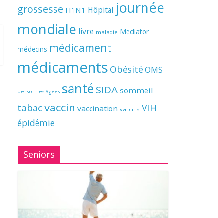
journée
grossesse
Hôpital
H1N1
mondiale
livre
Mediator
maladie
médicament
médecins
médicaments
Obésité
OMS
santé
SIDA
sommeil
personnes âgées
vaccin
tabac
VIH
vaccination
vaccins
épidémie
Seniors