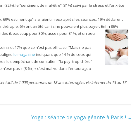
 (32%), le “sentiment de mal-être” (31%) suivi par le stress et l’anxiété
, 69% estiment qu’ils allaient mieux après les séances. 19% déclarent
r thérapie. 6% ont arrêté car ils ne pouvaient plus payer. Enfin 86%
aidés (beaucoup pour 30%, assez pour 31%, et un peu
oin » et 17% que ce n’est pas efficace. “Mais ne pas
souligne
le magazine
indiquant que 14 % de ceux qui
tées les empêchant de consulter : “la psy trop chère”
 Je n’ose pas » (8 %) , « c’est mal vu dans l’entourage »
entatif de 1.003 personnes de 18 ans interrogées via internet du 13 au 17
Yoga : séance de yoga géante à Paris !