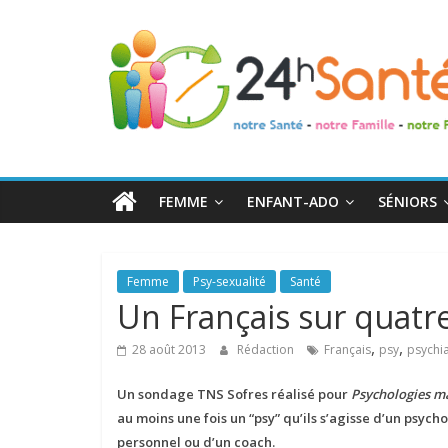
24h
Santé
La
santé
de
FEMME
ENFANT-ADO
SÉNIORS
toute
la
famille
Femme
Psy-sexualité
Santé
Un Français sur quatre
,
,
28 août 2013
Rédaction
Français
psy
psychi
Un sondage TNS Sofres réalisé pour
Psychologies m
au moins une fois un “psy” qu’ils s’agisse d’un psyc
personnel ou d’un coach.