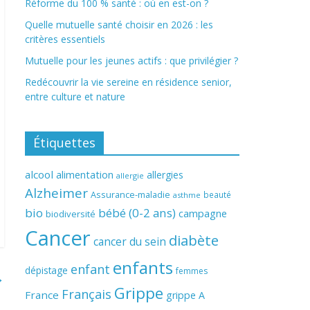
Réforme du 100 % santé : où en est-on ?
Quelle mutuelle santé choisir en 2026 : les
critères essentiels
Mutuelle pour les jeunes actifs : que privilégier ?
Redécouvrir la vie sereine en résidence senior,
entre culture et nature
Étiquettes
alcool
alimentation
allergies
allergie
Alzheimer
Assurance-maladie
beauté
asthme
bio
bébé (0-2 ans)
campagne
biodiversité
Cancer
diabète
cancer du sein
enfants
enfant
dépistage
femmes
→
Grippe
Français
France
grippe A