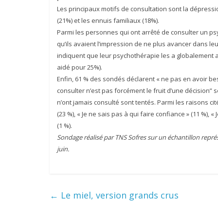
Les principaux motifs de consultation sont la dépression
(21%) et les ennuis familiaux (18%).
Parmi les personnes qui ont arrêté de consulter un psy
qu’ils avaient l’impression de ne plus avancer dans leu
indiquent que
leur psychothérapie les a globalement 
aidé pour 25%).
Enfin, 61 % des sondés déclarent « ne pas en avoir bes
consulter n’est pas forcément le fruit d’une décision” 
n’ont jamais consulté sont tentés. Parmi les raisons ci
(23 %), « Je ne sais pas à qui faire confiance » (11 %), «
(1 %).
Sondage réalisé par TNS Sofres sur un échantillon représ
juin.
←
Le miel, version grands crus