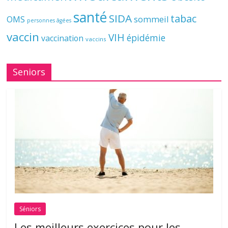
santé
SIDA
tabac
OMS
sommeil
personnes âgées
vaccin
VIH
épidémie
vaccination
vaccins
Seniors
Séniors
Les meilleurs exercices pour les