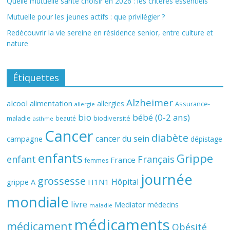
Quelle mutuelle santé choisir en 2026 : les critères essentiels
Mutuelle pour les jeunes actifs : que privilégier ?
Redécouvrir la vie sereine en résidence senior, entre culture et
nature
Étiquettes
Alzheimer
alcool
alimentation
allergies
Assurance-
allergie
bio
bébé (0-2 ans)
biodiversité
maladie
beauté
asthme
Cancer
diabète
cancer du sein
campagne
dépistage
enfants
Grippe
enfant
Français
France
femmes
journée
grossesse
Hôpital
H1N1
grippe A
mondiale
livre
Mediator
médecins
maladie
médicaments
médicament
Obésité