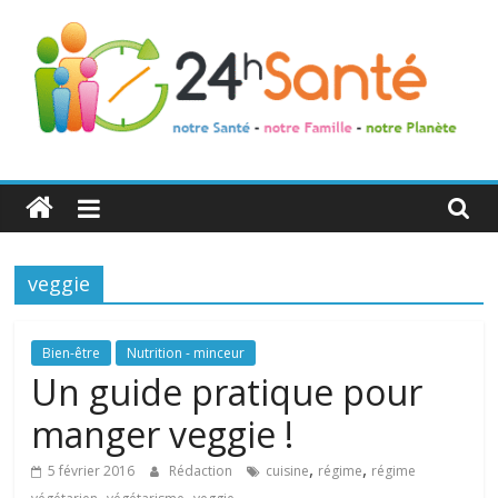
24h
Santé
veggie
La
santé
de
Bien-être
Nutrition - minceur
toute
Un guide pratique pour
la
manger veggie !
famille
,
,
5 février 2016
Rédaction
cuisine
régime
régime
,
,