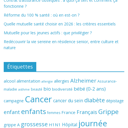
Contrat d’assurance obsèques : à quoi ça sert et comment ça
fonctionne ?
Réforme du 100 % santé : où en est-on ?
Quelle mutuelle santé choisir en 2026 : les critères essentiels
Mutuelle pour les jeunes actifs : que privilégier ?
Redécouvrir la vie sereine en résidence senior, entre culture et
nature
Étiquettes
Alzheimer
alcool
alimentation
allergies
Assurance-
allergie
bio
bébé (0-2 ans)
biodiversité
maladie
beauté
asthme
Cancer
diabète
cancer du sein
campagne
dépistage
enfants
Grippe
enfant
Français
France
femmes
journée
grossesse
Hôpital
H1N1
grippe A