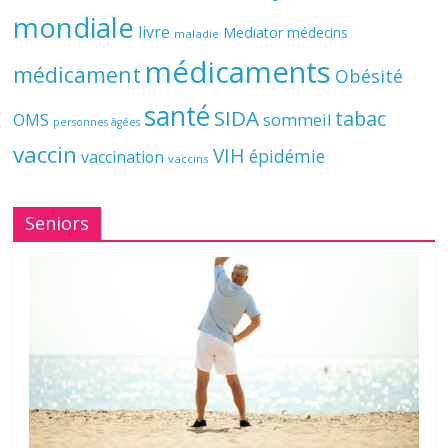
mondiale
livre
Mediator
médecins
maladie
médicaments
médicament
Obésité
santé
SIDA
tabac
OMS
sommeil
personnes âgées
vaccin
VIH
épidémie
vaccination
vaccins
Seniors