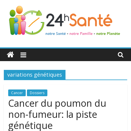
24h
Santé
variations génétiques
La
santé
de
Cancer
Dossiers
toute
Cancer du poumon du
la
non-fumeur: la piste
famille
génétique