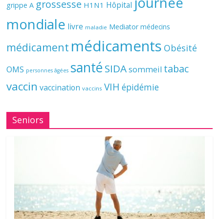
journée
grossesse
Hôpital
H1N1
grippe A
mondiale
livre
Mediator
médecins
maladie
médicaments
médicament
Obésité
santé
SIDA
tabac
OMS
sommeil
personnes âgées
vaccin
VIH
épidémie
vaccination
vaccins
Seniors