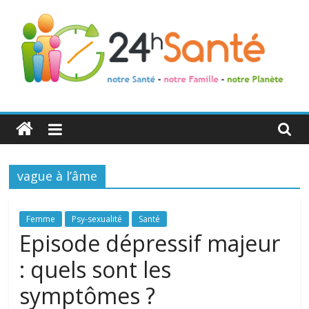
24h
Santé
vague à l’âme
La
santé
de
Femme
Psy-sexualité
Santé
toute
Episode dépressif majeur
la
: quels sont les
famille
symptômes ?