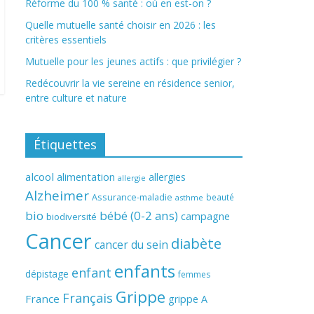
Réforme du 100 % santé : où en est-on ?
Quelle mutuelle santé choisir en 2026 : les
critères essentiels
Mutuelle pour les jeunes actifs : que privilégier ?
Redécouvrir la vie sereine en résidence senior,
entre culture et nature
Étiquettes
alcool
alimentation
allergies
allergie
Alzheimer
Assurance-maladie
beauté
asthme
bio
bébé (0-2 ans)
campagne
biodiversité
Cancer
diabète
cancer du sein
enfants
enfant
dépistage
femmes
Grippe
Français
France
grippe A