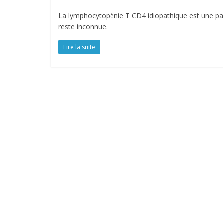
La lymphocytopénie T CD4 idiopathique est une path
reste inconnue.
Lire la suite