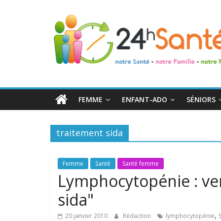
24h
Santé
La
santé
de
FEMME
ENFANT-ADO
SÉNIORS
toute
la
famille
traitement sida
Femme
Santé
Santé femme
Lymphocytopénie : ver
sida"
,
20 janvier 2010
Rédaction
lymphocytopénie