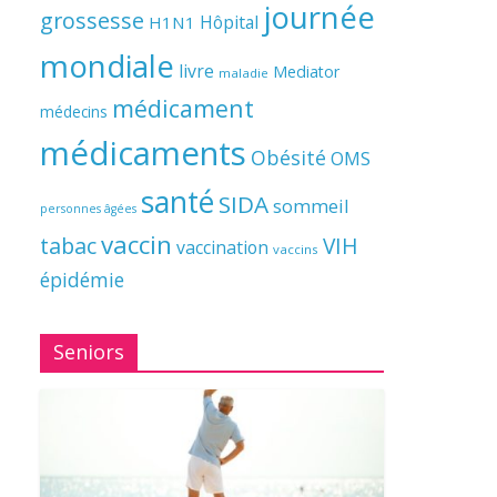
journée
grossesse
Hôpital
H1N1
mondiale
livre
Mediator
maladie
médicament
médecins
médicaments
Obésité
OMS
santé
SIDA
sommeil
personnes âgées
vaccin
tabac
VIH
vaccination
vaccins
épidémie
Seniors